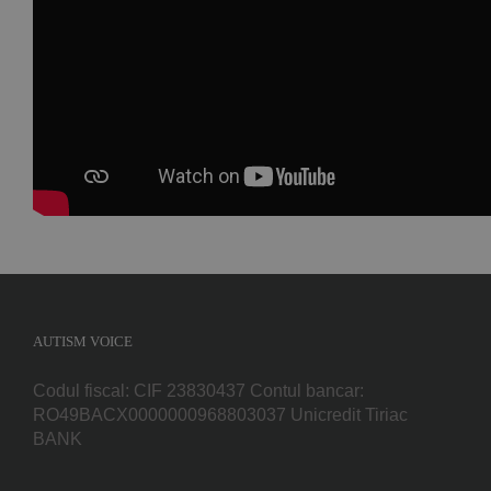
Facebook
WhatsApp
E-
mail:
AUTISM VOICE
Codul fiscal: CIF 23830437 Contul bancar:
RO49BACX0000000968803037 Unicredit Tiriac
BANK