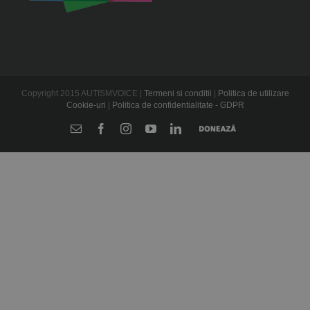
Copyright 2015 AUTISMVOICE |
Termeni si conditii
|
Politica de utilizare
Cookie-uri
|
Politica de confidentialitate - GDPR
E-
Facebook
Instagram
YouTube
LinkedIn
Donează
mail: