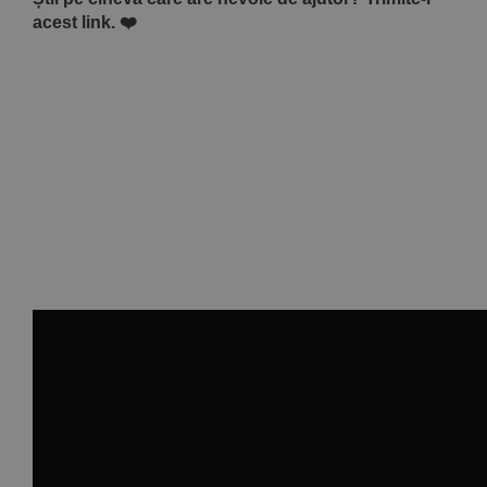
acest link.
❤️