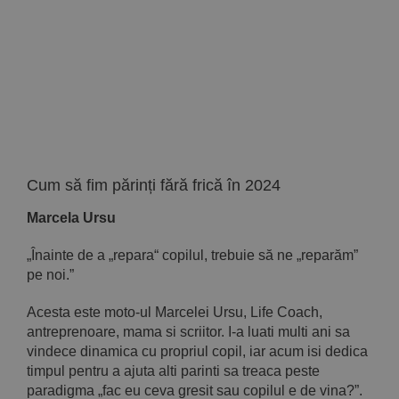
Implică-te
Parteneri
Contact
Magazin
Cum să fim părinți fără frică în 2024
Marcela Ursu
„Înainte de a „repara“ copilul, trebuie să ne „reparăm”
pe noi.”
Acesta este moto-ul Marcelei Ursu, Life Coach,
antreprenoare, mama si scriitor. I-a luati multi ani sa
vindece dinamica cu propriul copil, iar acum isi dedica
timpul pentru a ajuta alti parinti sa treaca peste
paradigma „fac eu ceva gresit sau copilul e de vina?”.