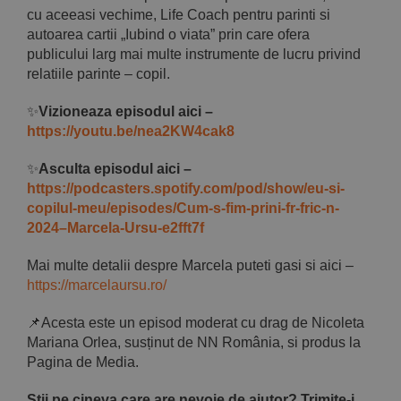
cu aceeasi vechime, Life Coach pentru parinti si
autoarea cartii „Iubind o viata” prin care ofera
publicului larg mai multe instrumente de lucru privind
relatiile parinte – copil.
✨
Vizioneaza episodul aici –
https://youtu.be/nea2KW4cak8
✨
Asculta episodul aici –
https://podcasters.spotify.com/pod/show/eu-si-
copilul-meu/episodes/Cum-s-fim-prini-fr-fric-n-
2024–Marcela-Ursu-e2fft7f
Mai multe detalii despre Marcela puteti gasi si aici –
https://marcelaursu.ro/
📌Acesta este un episod moderat cu drag de Nicoleta
Mariana Orlea, susținut de NN România, si produs la
Pagina de Media.
Știi pe cineva care are nevoie de ajutor? Trimite-i