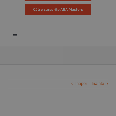
Către cursurile ABA Masters
Toggle
Navigation
Despre noi
Resurse
Programe
Inapoi
Inainte
Proiecte