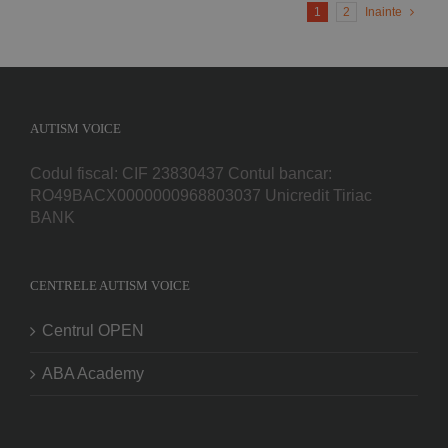
1
2
Inainte
AUTISM VOICE
Codul fiscal: CIF 23830437 Contul bancar:
RO49BACX0000000968803037 Unicredit Tiriac
BANK
CENTRELE AUTISM VOICE
Centrul OPEN
ABA Academy