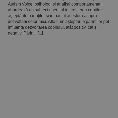
Autism Voice, psihologi și analiști comportamentali,
abordează un subiect esențial în creșterea copiilor:
așteptările părinților și impactul acestora asupra
dezvoltării celor mici. Află cum așteptările părinților pot
influența dezvoltarea copilului, atât pozitiv, cât și
negativ. Părinții [...]