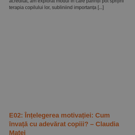
acreditat, am explorat modul în care părinții pot sprijini
terapia copilului lor, subliniind importanța [...]
E02: Înțelegerea motivației: Cum
învață cu adevărat copiii? – Claudia
Matei