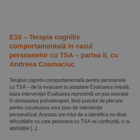
Implică-te
Parteneri
E10 – Terapia cognitiv
Contact
comportamentală în cazul
persoanelor cu TSA – partea II, cu
Andreea Cosmaciuc
Magazin
Terapia cognitiv-comportamentală pentru persoanele
cu TSA – de la evaluare la adaptare Evaluarea inițială:
baza intervenției Evaluarea reprezintă un pas esențial
în demararea psihoterapiei, fiind punctul de plecare
pentru construirea unui plan de intervenție
personalizat. Aceasta are rolul de a identifica nu doar
dificultățile cu care persoana cu TSA se confruntă, ci și
abilitățile [...]