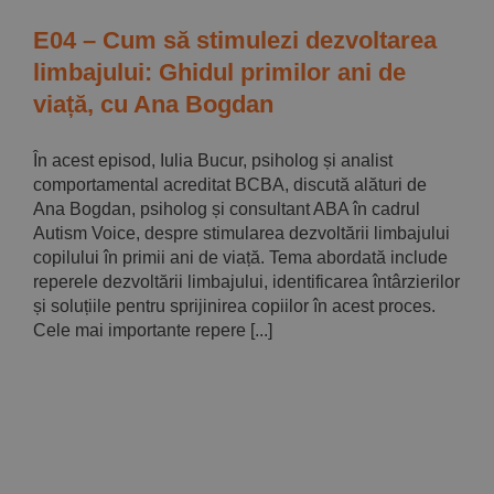
E04 – Cum să stimulezi dezvoltarea
limbajului: Ghidul primilor ani de
viață, cu Ana Bogdan
În acest episod, Iulia Bucur, psiholog și analist
comportamental acreditat BCBA, discută alături de
Ana Bogdan, psiholog și consultant ABA în cadrul
Autism Voice, despre stimularea dezvoltării limbajului
copilului în primii ani de viață. Tema abordată include
reperele dezvoltării limbajului, identificarea întârzierilor
și soluțiile pentru sprijinirea copiilor în acest proces.
Cele mai importante repere [...]