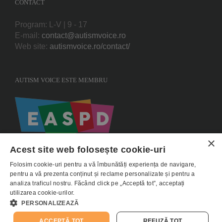
CONTACT
Program: L-V | 9 - 17
E-mail:
contact@autismvoice.ro
Web site:
autismvoice.ro/contact/
AUTISM VOICE ESTE MEMBRU
×
Acest site web folosește cookie-uri
Folosim cookie-uri pentru a vă îmbunătăți experiența de navigare,
pentru a vă prezenta conținut și reclame personalizate și pentru a
analiza traficul nostru. Făcând click pe „Acceptă tot”, acceptați
utilizarea cookie-urilor.
Copyright 2015 AUTISMVOICE |
Termeni si conditii
|
Politica de utilizare
PERSONALIZEAZĂ
Cookie-uri
|
Politica de confidentialitate - GDPR
ACCEPTĂ TOT
REFUZĂ TOT