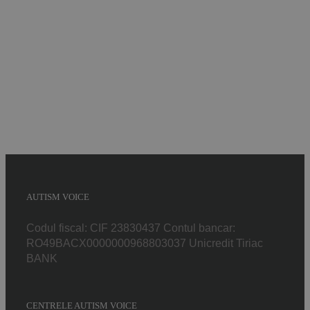
Implică-te
Parteneri
Contact
Magazin
AUTISM VOICE
Codul fiscal: CIF 23830437 Contul bancar:
RO49BACX0000000968803037 Unicredit Tiriac
BANK
CENTRELE AUTISM VOICE