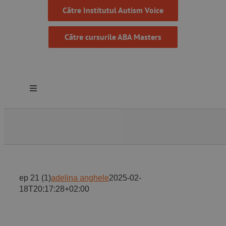
Către Institutul Autism Voice
Către cursurile ABA Masters
Toggle
Navigation
Despre noi
Resurse
ep 21 (1)
adelina anghele
2025-02-
Programe
18T20:17:28+02:00
Proiecte