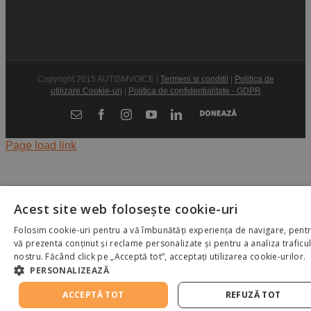
Copyright 2015 AUTISMVOICE |
Termeni si conditii
|
Politica de
utilizare Cookie-uri
|
Politica de confidentialitate - GDPR
Donează
E-
Facebook
Instagram
YouTube
LinkedIn
mail:
Page load link
Acest site web folosește cookie-uri
Folosim cookie-uri pentru a vă îmbunătăți experiența de navigare, pent
vă prezenta conținut și reclame personalizate și pentru a analiza traficu
nostru. Făcând click pe „Acceptă tot”, acceptați utilizarea cookie-urilor.
PERSONALIZEAZĂ
ACCEPTĂ TOT
REFUZĂ TOT