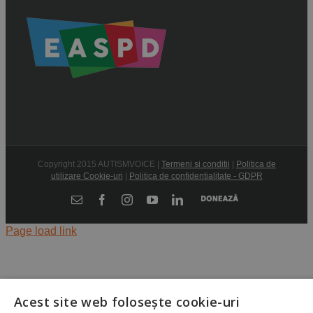
Copyright 2015 AUTISMVOICE |
Termeni si conditii
|
Politica de
utilizare Cookie-uri
|
Politica de confidentialitate - GDPR
Donează
E-
Facebook
Instagram
YouTube
LinkedIn
mail:
Page load link
Acest site web folosește cookie-uri