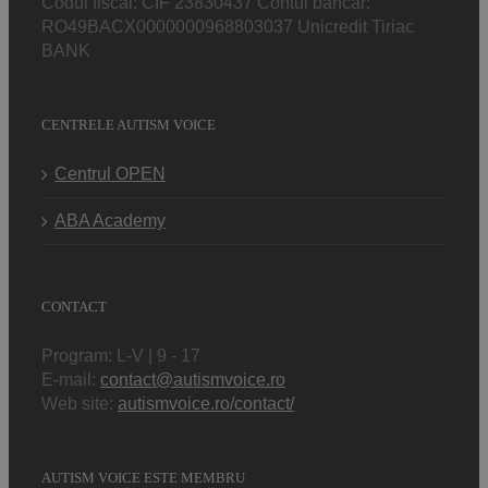
Codul fiscal: CIF 23830437 Contul bancar:
RO49BACX0000000968803037 Unicredit Tiriac
BANK
CENTRELE AUTISM VOICE
Centrul OPEN
ABA Academy
CONTACT
Program: L-V | 9 - 17
E-mail:
contact@autismvoice.ro
Web site:
autismvoice.ro/contact/
AUTISM VOICE ESTE MEMBRU