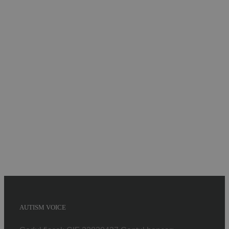
Implică-te
Parteneri
Contact
Magazin
AUTISM VOICE