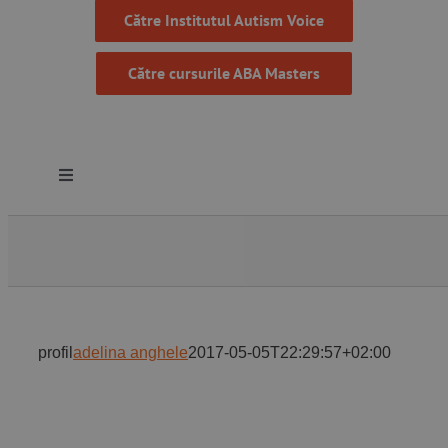
Către Institutul Autism Voice
Către cursurile ABA Masters
Toggle
Navigation
Despre noi
Resurse
profil
adelina anghele
2017-05-05T22:29:57+02:00
Programe
Proiecte