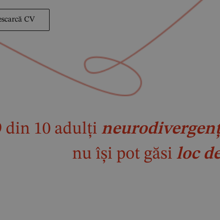
escarcă CV
9 din 10 adulți
neurodivergenț
nu își pot găsi
loc d