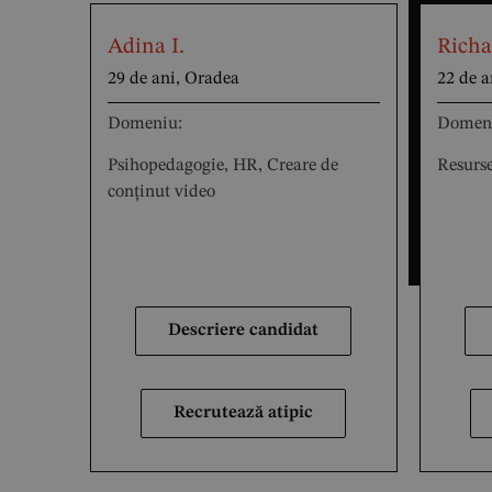
Adina I.
Richa
29 de ani, Oradea
22 de a
Domeniu:
Domen
Psihopedagogie, HR, Creare de
Resurse
conținut video
Descriere candidat
Recrutează atipic