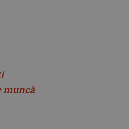
i
e muncă