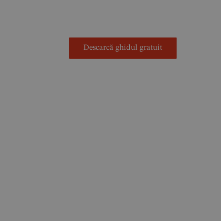
mai bine cu mințile diferite.
Descarcă ghidul gratuit