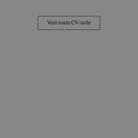
Vezi toate CV-urile
Lucrezi în HR?
Pentru că schimbarea se face din alegeri mici,
m creat un ghid simplu și gratuit despre neurodive
ntru echipele de HR care vor să recruteze atipic și s