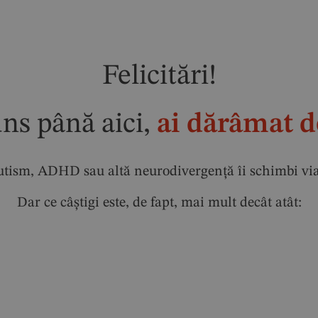
Felicitări!
uns până aici,
ai dărâmat d
tism, ADHD sau altă neurodivergență îi schimbi viața.
Dar ce câștigi este, de fapt, mai mult decât atât: