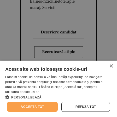
Balneo-fiziokinetoterapie
masaj, Servicii
Descriere candidat
Recrutează atipic
×
Acest site web folosește cookie-uri
Folosim cookie-uri pentru a vă îmbunătăți experiența de navigare,
pentru a vă prezenta conținut și reclame personalizate și pentru a
Irina A.
analiza traficul nostru. Făcând click pe „Acceptă tot”, acceptați
utilizarea cookie-urilor.
PERSONALIZEAZĂ
Domeniu:
ACCEPTĂ TOT
REFUZĂ TOT
Arte vizuale, design grafic,