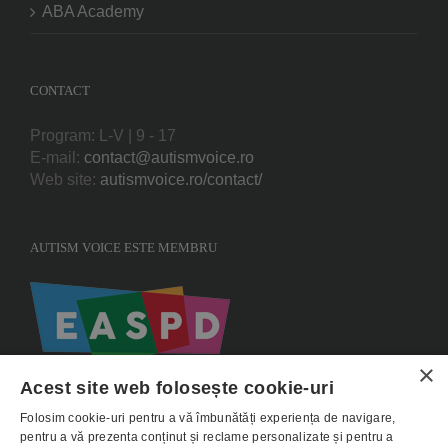
ABA Academy
CONTACT
Program: L-V | 9 - 17
E-mail:
contact@autismvoice.ro
Web site:
autismvoice.ro/contact/
AUTISM VOICE ESTE MEMBRU
×
Acest site web folosește cookie-uri
Folosim cookie-uri pentru a vă îmbunătăți experiența de navigare,
pentru a vă prezenta conținut și reclame personalizate și pentru a