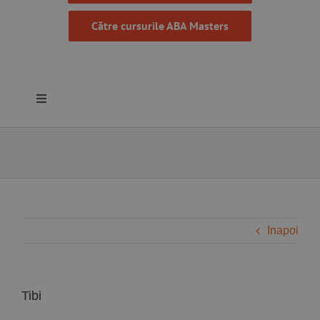
Către cursurile ABA Masters
Toggle
Navigation
Despre noi
Resurse
Programe
Inapoi
Proiecte
Tibi