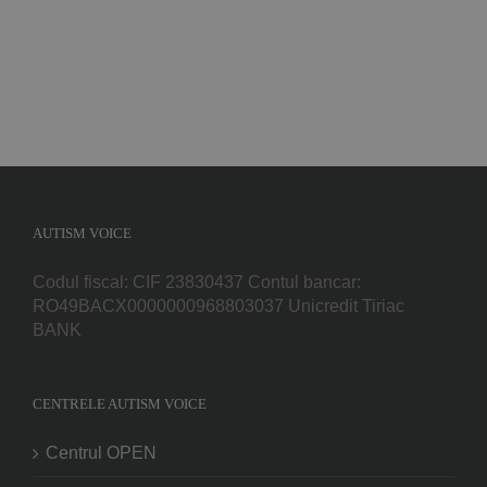
AUTISM VOICE
Codul fiscal: CIF 23830437 Contul bancar:
RO49BACX0000000968803037 Unicredit Tiriac
BANK
CENTRELE AUTISM VOICE
Centrul OPEN