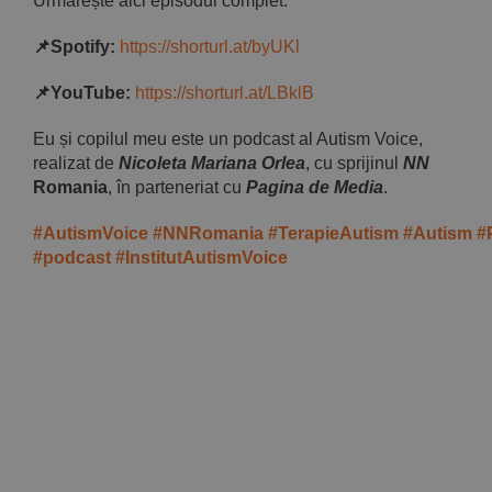
Urmărește aici episodul complet:
📌Spotify:
https://shorturl.at/byUKl
📌YouTube:
https://shorturl.at/LBklB
Eu și copilul meu este un podcast al Autism Voice,
realizat de
Nicoleta Mariana Orlea
, cu sprijinul
NN
Romania
, în parteneriat cu
Pagina de Media
.
#AutismVoice
#NNRomania
#TerapieAutism
#Autism
#
#podcast
#InstitutAutismVoice