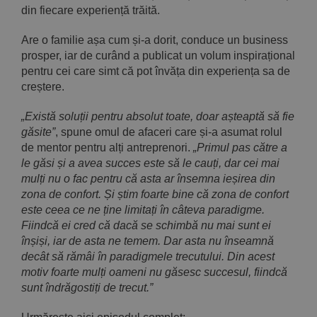
din fiecare experiență trăită.
Are o familie așa cum și-a dorit, conduce un business
prosper, iar de curând a publicat un volum inspirațional
pentru cei care simt că pot învăța din experiența sa de
creștere.
„Există soluții pentru absolut toate, doar așteaptă să fie
găsite”
, spune omul de afaceri care și-a asumat rolul
de mentor pentru alți antreprenori.
„Primul pas către a
le găsi și a avea succes este să le cauți, dar cei mai
mulți nu o fac pentru că asta ar însemna ieșirea din
zona de confort. Și știm foarte bine că zona de confort
este ceea ce ne ține limitați în câteva paradigme.
Fiindcă ei cred că dacă se schimbă nu mai sunt ei
înșiși, iar de asta ne temem. Dar asta nu înseamnă
decât să rămâi în paradigmele trecutului. Din acest
motiv foarte mulți oameni nu găsesc succesul, fiindcă
sunt îndrăgostiți de trecut.”