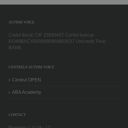
AUTISM VOICE
Codul fiscal: CIF 23830437 Contul bancar:
RO49BACX0000000968803037 Unicredit Tiriac
BANK
CENTRELE AUTISM VOICE
Centrul OPEN
ABA Academy
CONTACT
Program: L-V | 9 - 17