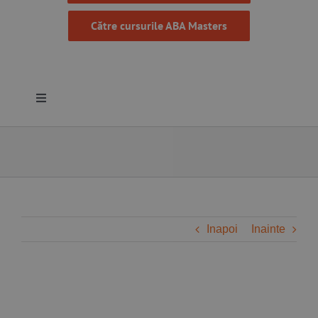
Către cursurile ABA Masters
Toggle
Navigation
Despre noi
Resurse
Programe
Inapoi
Inainte
Proiecte