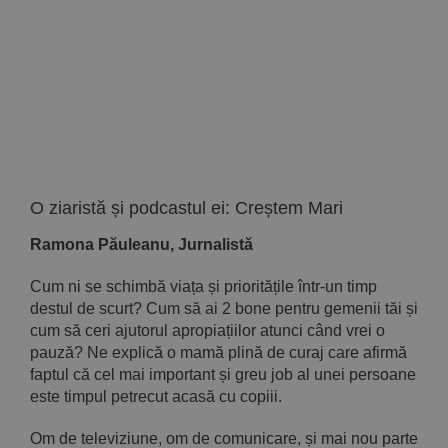
Implică-te
Parteneri
Contact
Magazin
O ziaristă și podcastul ei: Creștem Mari
Ramona Păuleanu, Jurnalistă
Cum ni se schimbă viața și prioritățile într-un timp
destul de scurt? Cum să ai 2 bone pentru gemenii tăi și
cum să ceri ajutorul apropiațiilor atunci când vrei o
pauză? Ne explică o mamă plină de curaj care afirmă
faptul că cel mai important și greu job al unei persoane
este timpul petrecut acasă cu copiii.
Om de televiziune, om de comunicare, și mai nou parte