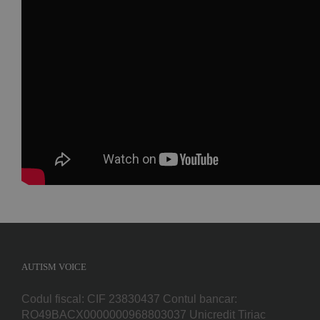
Facebook
WhatsApp
E-
mail:
AUTISM VOICE
Codul fiscal: CIF 23830437 Contul bancar:
RO49BACX0000000968803037 Unicredit Tiriac