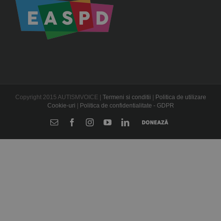
Copyright 2015 AUTISMVOICE |
Termeni si conditii
|
Politica de utilizare
Cookie-uri
|
Politica de confidentialitate - GDPR
E-
Facebook
Instagram
YouTube
LinkedIn
Donează
mail: