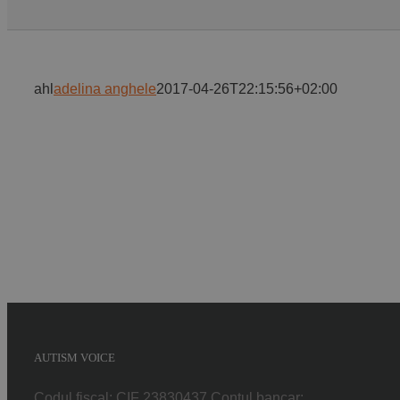
ahl
adelina anghele
2017-04-26T22:15:56+02:00
AUTISM VOICE
Codul fiscal: CIF 23830437 Contul bancar: