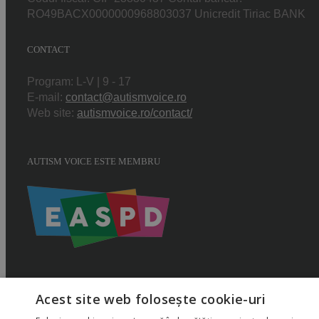
RO49BACX0000000968803037 Unicredit Tiriac BANK
CONTACT
Program: L-V | 9 - 17
E-mail:
contact@autismvoice.ro
Web site:
autismvoice.ro/contact/
AUTISM VOICE ESTE MEMBRU
Acest site web folosește cookie-uri
Copyright 2015 AUTISMVOICE |
Termeni si conditii
|
Politica de utilizare Co