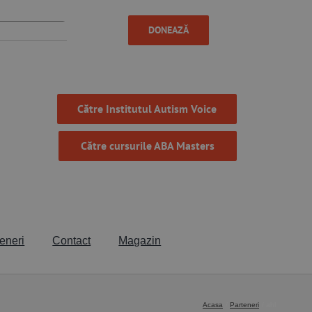
DONEAZĂ
Către Institutul Autism Voice
Către cursurile ABA Masters
eneri
Contact
Magazin
Acasa
Parteneri
ahl