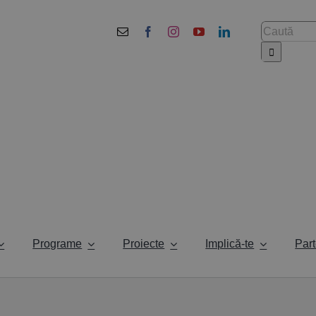
Cautare...
Programe
Proiecte
Implică-te
Part