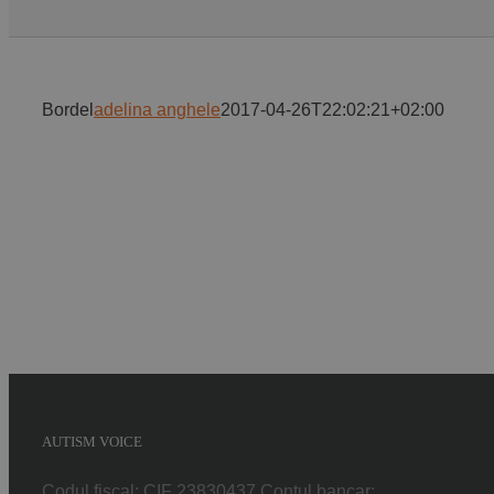
Bordel
adelina anghele
2017-04-26T22:02:21+02:00
AUTISM VOICE
Codul fiscal: CIF 23830437 Contul bancar: