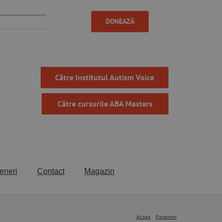
DONEAZĂ
Către Institutul Autism Voice
Către cursurile ABA Masters
eneri
Contact
Magazin
Acasa
Parteneri
Bordel