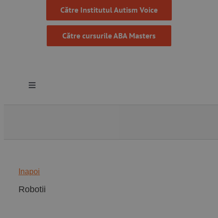
Către Institutul Autism Voice
Către cursurile ABA Masters
Toggle
Navigation
Despre noi
Resurse
Inapoi
Programe
Robotii
Proiecte