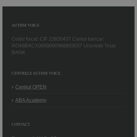
AUTISM VOICE
Codul fiscal: CIF 23830437 Contul bancar:
RO49BACX0000000968803037 Unicredit Tiriac
BANK
CENTRELE AUTISM VOICE
Centrul OPEN
ABA Academy
CONTACT