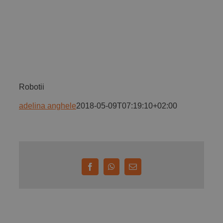
Implică-te
Parteneri
Robotii
Contact
adelina anghele
2018-05-09T07:19:10+02:00
Magazin
Facebook
WhatsApp
E-
mail: