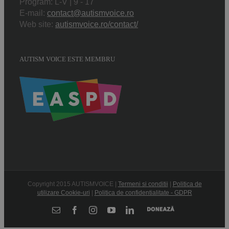
Program: L-V | 9 - 17
E-mail:
contact@autismvoice.ro
Web site:
autismvoice.ro/contact/
AUTISM VOICE ESTE MEMBRU
Copyright 2015 AUTISMVOICE |
Termeni si conditii
|
Politica de
utilizare Cookie-uri
|
Politica de confidentialitate - GDPR
Donează
E-
Facebook
Instagram
YouTube
LinkedIn
mail: