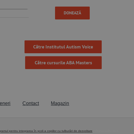
DONEAZĂ
Către Institutul Autism Voice
Către cursurile ABA Masters
eneri
Contact
Magazin
ramul pentru integrarea în școli a copiilor cu tulburări de dezvoltare
RomaniaPozitiva