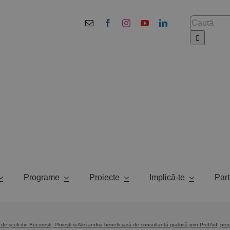
Cautare...
Programe
Proiecte
Implică-te
Part
 de școli din București, Ploiești și Alexandria beneficiază de consultanță gratuită prin ProfAid, prog