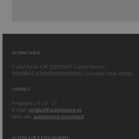
AUTISM VOICE
Codul fiscal: CIF 23830437 Contul bancar:
RO49BACX0000000968803037 Unicredit Tiriac BANK
CONTACT
Program: L-V | 9 - 17
E-mail:
contact@autismvoice.ro
Web site:
autismvoice.ro/contact/
AUTISM VOICE ESTE MEMBRU