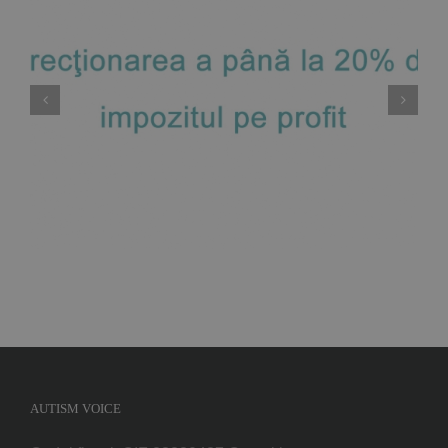
ORDONANŢĂ nr. 26 din 30 ianuarie 2000 cu
privire la asociaţii şi fundaţii
AUTISM VOICE