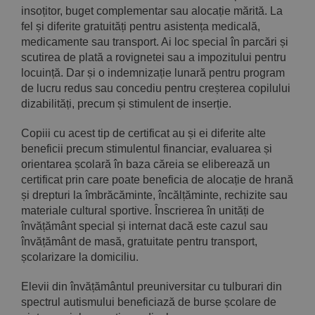
insoțitor, buget complementar sau alocație mărită. La
fel și diferite gratuități pentru asistența medicală,
medicamente sau transport. Ai loc special în parcări și
scutirea de plată a rovignetei sau a impozitului pentru
locuință. Dar și o indemnizație lunară pentru program
de lucru redus sau concediu pentru creșterea copilului
dizabilități, precum și stimulent de inserție.
Copiii cu acest tip de certificat au și ei diferite alte
beneficii precum stimulentul financiar, evaluarea și
orientarea școlară în baza căreia se eliberează un
certificat prin care poate beneficia de alocație de hrană
și drepturi la îmbrăcăminte, încălțăminte, rechizite sau
materiale cultural sportive. Înscrierea în unități de
învățământ special și internat dacă este cazul sau
învățământ de masă, gratuitate pentru transport,
școlarizare la domiciliu.
Elevii din învățământul preuniversitar cu tulburari din
spectrul autismului beneficiază de burse școlare de