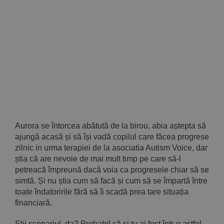
Implică-te
Parteneri
Contact
Magazin
Aurora se întorcea abătută de la birou, abia aștepta să
ajungă acasă și să își vadă copilul care făcea progrese
zilnic in urma terapiei de la asociatia Autism Voice, dar
știa că are nevoie de mai mult timp pe care să-l
petreacă împreună dacă voia ca progresele chiar să se
simtă. Și nu știa cum să facă și cum să se împartă între
toate îndatoririle fără să îi scadă prea tare situația
financiară.
Știi scenariul, da? Probabil că și tu ai fost într-o astfel