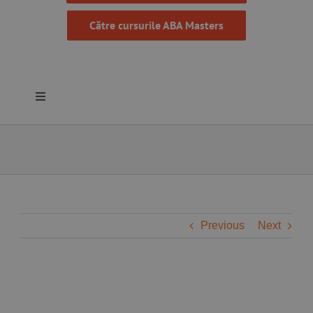
Către cursurile ABA Masters
Toggle
Navigation
Despre noi
Resurse
Programe
Previous
Next
Proiecte