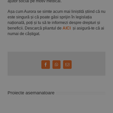
ajutor social pe motiv medical.
Așa cum Aurora se simte acum mai liniștită știind că nu
este singură și că poate găsi sprijin în legislația
națională, poți și tu să te informezi despre drepturi și
beneficii. Descarcă pliantul de
AICI
și asigură-te că ai
numai de câștigat.
Facebook
WhatsApp
E-
mail:
Proiecte asemanatoare