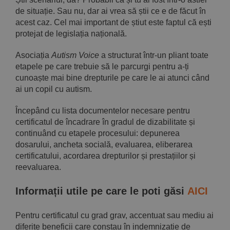
de situație. Sau nu, dar ai vrea să știi ce e de făcut în
acest caz. Cel mai important de știut este faptul că ești
protejat de legislația națională.
Asociația
Autism Voice
a structurat într-un pliant toate
etapele pe care trebuie să le parcurgi pentru a-ți
cunoaște mai bine drepturile pe care le ai atunci când
ai un copil cu autism.
Începând cu lista documentelor necesare pentru
certificatul de încadrare în gradul de dizabilitate și
continuând cu etapele procesului: depunerea
dosarului, ancheta socială, evaluarea, eliberarea
certificatului, acordarea drepturilor și prestațiilor și
reevaluarea.
Informații utile pe care le poti găsi
AICI
Pentru certificatul cu grad grav, accentuat sau mediu ai
diferite beneficii care constau în indemnizație de