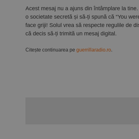
Acest mesaj nu a ajuns din întâmplare la tine. Ș
o societate secretă și să-ți spună că “You were
face griji! Solul vrea să respecte regulile de d
că decis să-ți trimită un mesaj digital.
Citește continuarea pe
guerrillaradio.ro
.