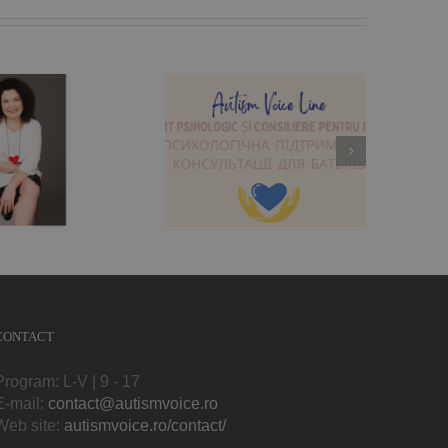
ărinții din Ucraina și
România au acum
suport psihologic
atuit la Autism Voice
Line
CONTACT
Program: L-V | 9 - 17
E-mail:
contact@autismvoice.ro
Web site:
autismvoice.ro/contact/