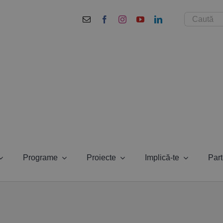
Cautare...
Programe
Proiecte
Implică-te
Part