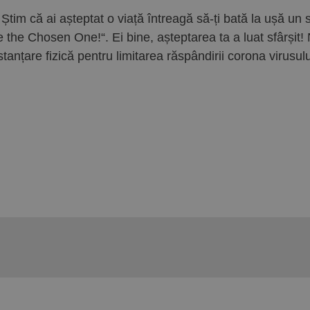
tim că ai așteptat o viață întreagă să-ți bată la ușă un s
 the Chosen One!“. Ei bine, așteptarea ta a luat sfârșit! 
istanțare fizică pentru limitarea răspândirii corona virusul