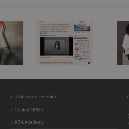
„În spatele oricărui
Live. Anca
copil sau adolescent
mitrescu,
care are un
intele Autism
comportament bizar
P
 „Avem nevoie
se poate ascunde un
 multe centre,
suflet afectat de
cialişti şi de
tulburări de spectru”.
gr
area terapiei,
Nicoleta Orlea,
ucru care
fundraiser, jurnalist și
mdată nu se
mamă de copil cu
ntâmplă“
autism
CENTRELE AUTISM VOICE
Centrul OPEN
ABA Academy