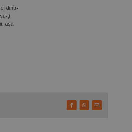
ol dintr-
Nu-ți
ui, așa
Facebook
WhatsApp
E-
mail: