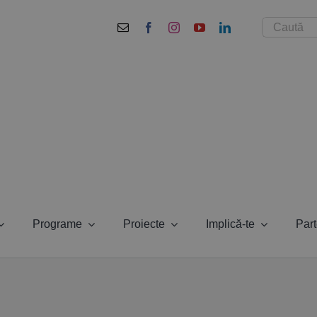
Cautare...
Programe
Proiecte
Implică-te
Part