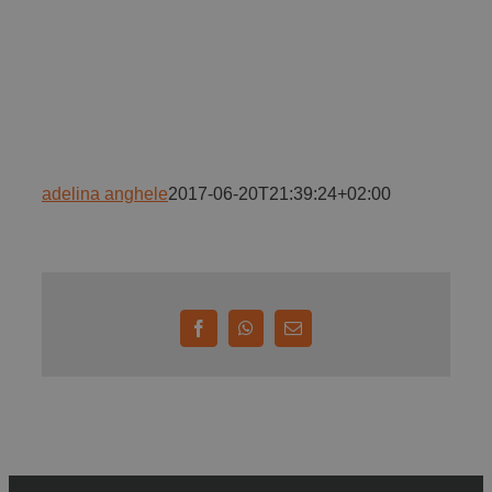
Implică-te
Parteneri
Contact
adelina anghele
2017-06-20T21:39:24+02:00
Magazin
Facebook
WhatsApp
E-
mail: