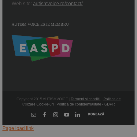
Web site:
autismvoice.ro/contact/
AUTISM VOICE ESTE MEMBRU
Copyright 2015 AUTISMVOICE |
Termeni si conditii
|
Politica de
utilizare Cookie-uri
|
Politica de confidentialitate - GDPR
Donează
E-
Facebook
Instagram
YouTube
LinkedIn
mail:
Page load link