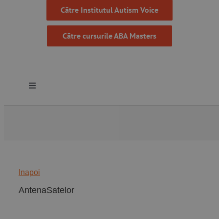
Către Institutul Autism Voice
Către cursurile ABA Masters
Toggle
Navigation
Despre noi
Resurse
Inapoi
Programe
AntenaSatelor
Proiecte