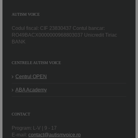
AUTISM VOICE
Codul fiscal: CIF 23830437 Contul bancar:
RO49BACX0000000968803037 Unicredit Tiriac
BANK
CENTRELE AUTISM VOICE
Centrul OPEN
ABA Academy
CONTACT
Program: L-V | 9 - 17
E-mail:
contact@autismvoice.ro