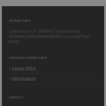
AUTISM VOICE
Codul fiscal: CIF 23830437 Contul bancar:
RO49BACX0000000968803037 Unicredit Tiriac
BANK
CENTRELE AUTISM VOICE
Centrul OPEN
ABA Academy
CONTACT