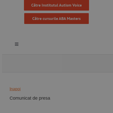
Către Institutul Autism Voice
Către cursurile ABA Masters
Toggle
Navigation
Despre noi
Resurse
Inapoi
Programe
Comunicat de presa
Proiecte