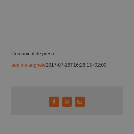
Implică-te
Parteneri
Contact
Comunicat de presa
adelina anghele
2017-07-16T16:26:13+02:00
Magazin
Facebook
WhatsApp
E-
mail: