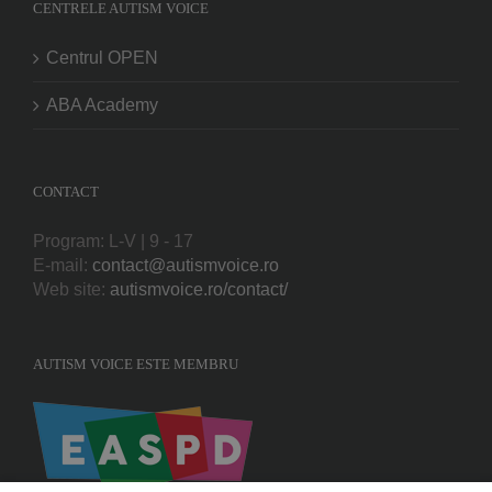
CENTRELE AUTISM VOICE
Centrul OPEN
ABA Academy
CONTACT
Program: L-V | 9 - 17
E-mail:
contact@autismvoice.ro
Web site:
autismvoice.ro/contact/
AUTISM VOICE ESTE MEMBRU