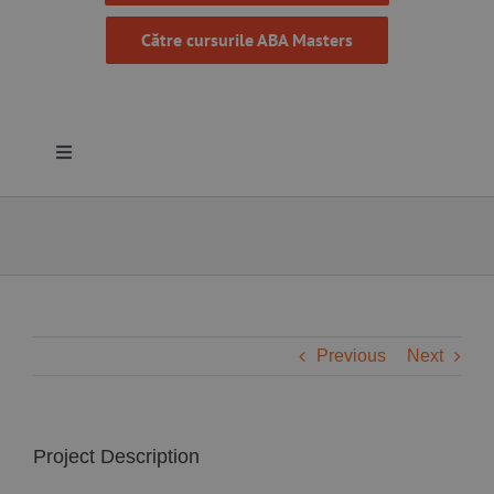
Către cursurile ABA Masters
Toggle
Navigation
Despre noi
Resurse
Programe
Previous
Next
Proiecte
Project Description