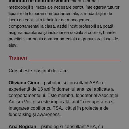
tulburări de neurodezvoltare
oferă informații,
metodologii și materiale necesare pentru înțelegerea tuturor
tipurilor de tulburări comportamentale, a modalităților de
lucru cu copiii și a tehnicilor de management
comportamental la clasă, astfel încât profesorii să poată
asigura adaptarea și incluziunea socială a copiilor, bunele
practici și armonia comportamentala a grupurilor/ clasei de
elevi.
Traineri
Cursul este susținut de către:
Oliviana Giura
– psiholog și consultant ABA cu
experiență de 13 ani în domeniul analizei aplicate a
comportamentului. Este membru fondator al Asociației
Autism Voice și este implicată, atât în recuperarea și
integrarea copiilor cu TSA, cât și în proiectele de
fundraising și awareness.
Ana Bogdan
– psiholog și consultant ABA, cu