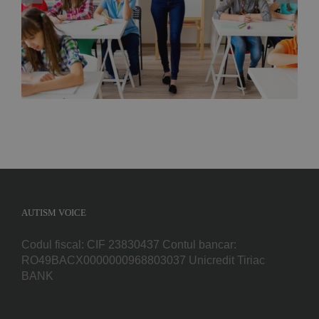
tulburari de neurodezvoltare – Bacau, Martie
2020
AUTISM VOICE
Codul fiscal: CIF 23830437 Contul bancar:
RO49BACX0000000968803037 Unicredit Tiriac
BANK