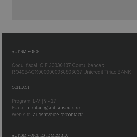
AUTISM VOICE
Codul fiscal: CIF 23830437 Contul bancar:
RO49BACX0000000968803037 Unicredit Tiriac BANK
CONTACT
Program: L-V | 9 - 17
E-mail:
contact@autismvoice.ro
Web site:
autismvoice.ro/contact/
AUTISM VOICE ESTE MEMBRU