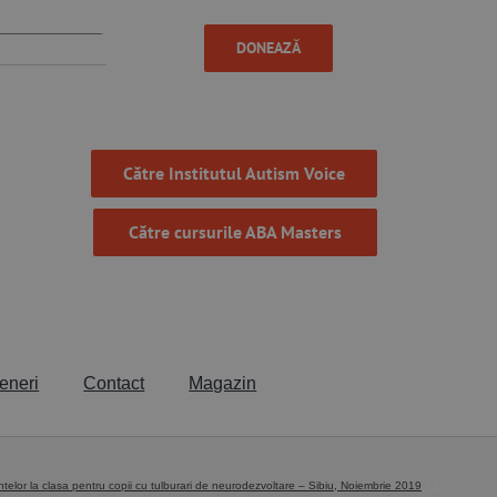
DONEAZĂ
Către Institutul Autism Voice
Către cursurile ABA Masters
eneri
Contact
Magazin
elor la clasa pentru copii cu tulburari de neurodezvoltare – Sibiu, Noiembrie 2019
2