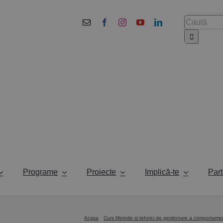
Cautare...
Programe
Proiecte
Implică-te
Part
Acasa
Curs Metode si tehnici de gestionare a comportament