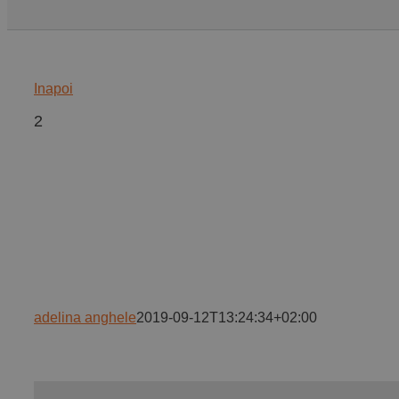
Inapoi
2
adelina anghele
2019-09-12T13:24:34+02:00