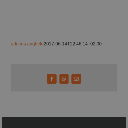
Implică-te
Parteneri
adelina anghele
2017-06-14T22:46:14+02:00
Contact
Magazin
Facebook
WhatsApp
E-
mail: