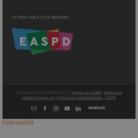
AUTISM VOICE ESTE MEMBRU
Copyright 2015 AUTISMVOICE |
Termeni si conditii
|
Politica de
utilizare Cookie-uri
|
Politica de confidentialitate - GDPR
Donează
E-
Facebook
Instagram
YouTube
LinkedIn
mail:
Page load link