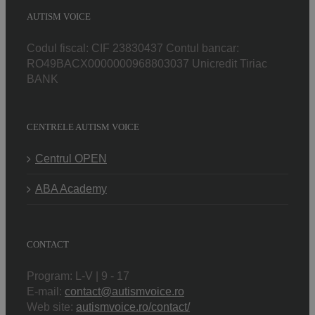
AUTISM VOICE
Codul fiscal: CIF 23830437 Contul bancar:
RO49BACX0000000968803037 Unicredit Tiriac
BANK
CENTRELE AUTISM VOICE
Centrul OPEN
ABA Academy
CONTACT
Program: L-V | 9 - 17
E-mail:
contact@autismvoice.ro
Web site:
autismvoice.ro/contact/