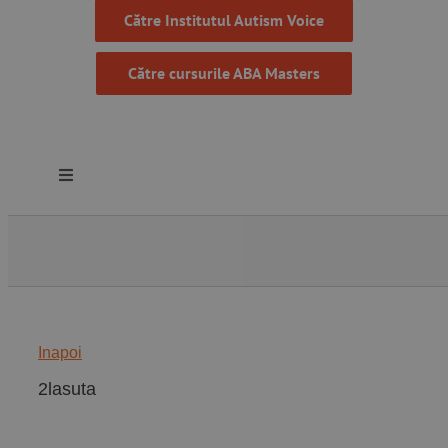
Către Institutul Autism Voice
Către cursurile ABA Masters
Toggle
Navigation
Despre noi
Resurse
Inapoi
Programe
2lasuta
Proiecte