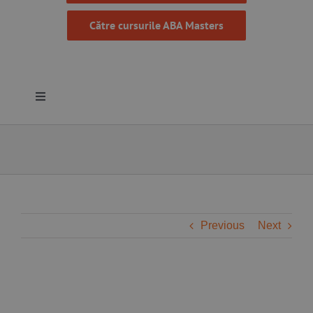
Către cursurile ABA Masters
Toggle
Navigation
Despre noi
Resurse
Programe
Previous
Next
Proiecte