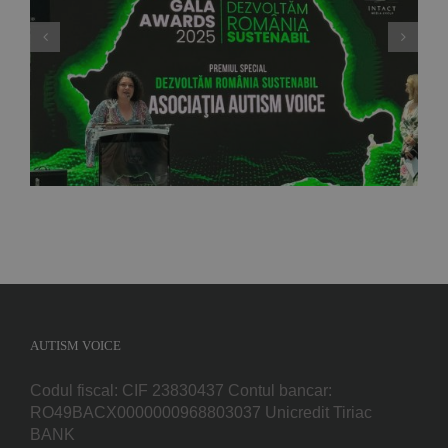
Ordinul “Meritul pentru Promovarea Drepturilor
Omului și Angajament Social” în grad de
cavaler
AUTISM VOICE
Codul fiscal: CIF 23830437 Contul bancar:
RO49BACX0000000968803037 Unicredit Tiriac
BANK