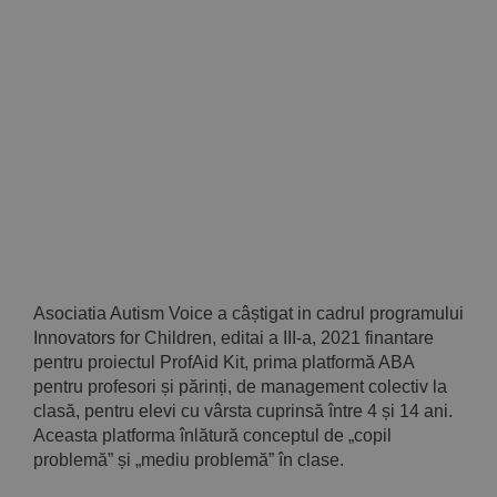
Implică-te
Parteneri
Contact
Magazin
Asociatia Autism Voice a câștigat in cadrul programului
Innovators for Children, editai a III-a, 2021 finantare
pentru proiectul ProfAid Kit, prima platformă ABA
pentru profesori și părinți, de management colectiv la
clasă, pentru elevi cu vârsta cuprinsă între 4 și 14 ani.
Aceasta platforma înlătură conceptul de „copil
problemă” și „mediu problemă” în clase.