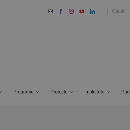
Cautare...
Programe
Proiecte
Implică-te
Part