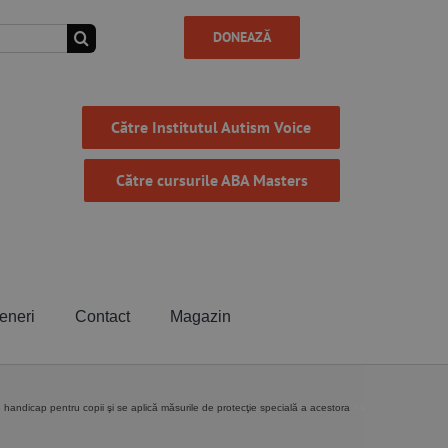
DONEAZĂ
Către Institutul Autism Voice
Către cursurile ABA Masters
eneri
Contact
Magazin
 handicap pentru copii şi se aplică măsurile de protecţie specială a acestora
9