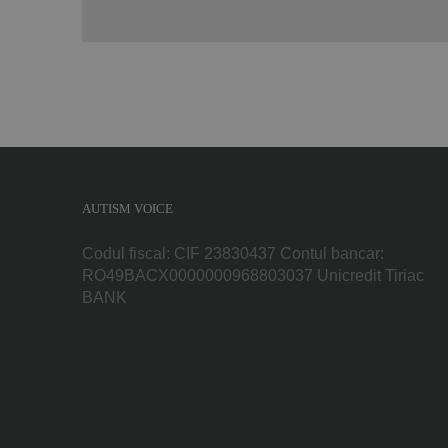
AUTISM VOICE
Codul fiscal: CIF 23830437 Contul bancar:
RO49BACX0000000968803037 Unicredit Tiriac
BANK