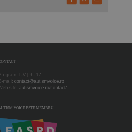
Facebook
WhatsApp
E-
mail:
CONTACT
Program: L-V | 9 - 17
E-mail:
contact@autismvoice.ro
Web site:
autismvoice.ro/contact/
AUTISM VOICE ESTE MEMBRU