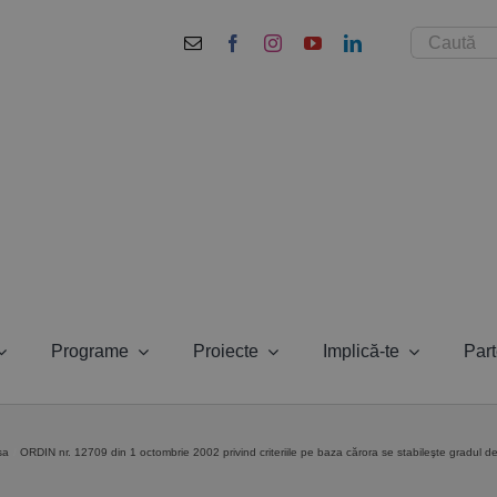
Cautare...
Programe
Proiecte
Implică-te
Part
sa
ORDIN nr. 12709 din 1 octombrie 2002 privind criteriile pe baza cărora se stabileşte gradul de