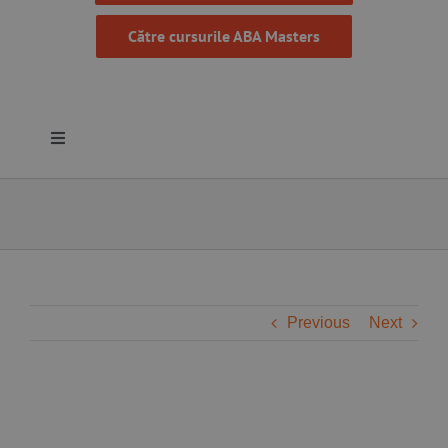
Către cursurile ABA Masters
Toggle
Navigation
Despre noi
Resurse
Programe
Previous
Next
Proiecte