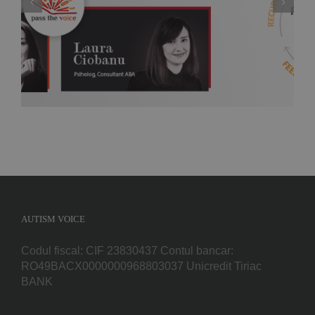
Pass the Voice – Training online gratuit pentru
parinti 9, 10 Aprilie
AUTISM VOICE
Codul fiscal: CIF 23830437 Contul bancar:
RO49BACX0000000968803037 Unicredit Tiriac
BANK