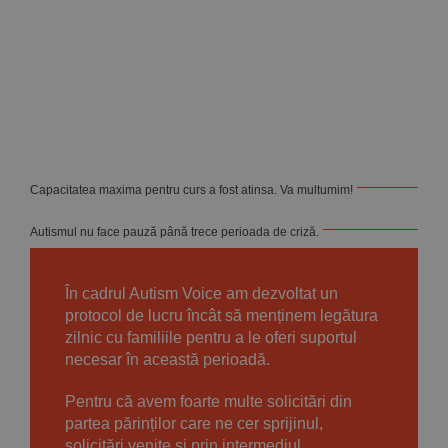
Implică-te
Parteneri
Contact
Capacitatea maxima pentru curs a fost atinsa. Va multumim!
Magazin
Autismul nu face pauză până trece perioada de criză.
În cadrul Autism Voice am dezvoltat un
protocol de lucru încât să menținem legătura
zilnic cu familiile pentru a le oferi suportul
necesar în această perioadă.
Pentru că avem foarte multe solicitări din
partea părinților care ne cer sprijinul,
solicitări venite și prin intermediul