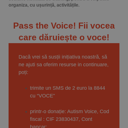
organiza, cu ușurință, activitățile.
Pass the Voice! Fii vocea
care dăruiește o voce!
Dacă vrei să susții inițiativa noastră, să
ne ajuti sa oferim resurse in continuare,
poți:
trimite un SMS de 2 euro la 8844
cu “VOCE”
printr-o donație: Autism Voice, Cod
fiscal : CIF 23830437, Cont
bancar: