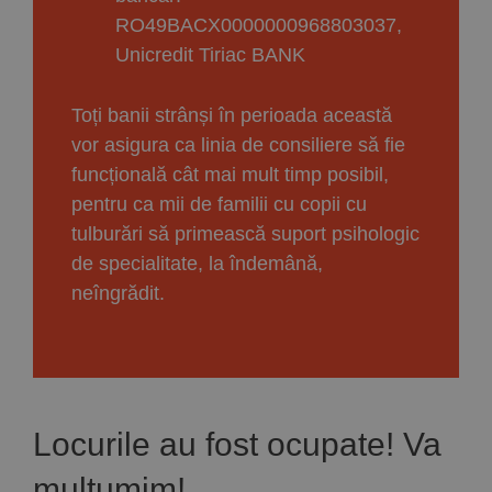
RO49BACX0000000968803037,
Unicredit Tiriac BANK
Toți banii strânși în perioada această
vor asigura ca linia de consiliere să fie
funcțională cât mai mult timp posibil,
pentru ca mii de familii cu copii cu
tulburări să primească suport psihologic
de specialitate, la îndemână,
neîngrădit.
Locurile au fost ocupate! Va
multumim!