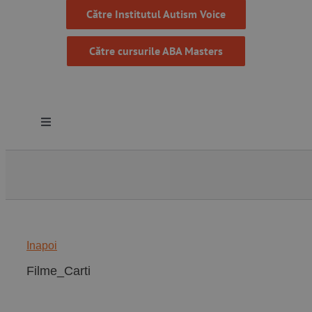
Către Institutul Autism Voice
Către cursurile ABA Masters
Toggle
Navigation
Despre noi
Resurse
Inapoi
Programe
Filme_Carti
Proiecte