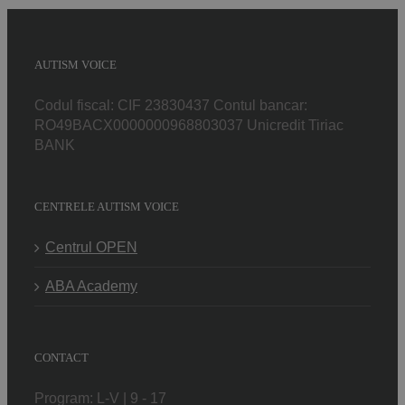
AUTISM VOICE
Codul fiscal: CIF 23830437 Contul bancar:
RO49BACX0000000968803037 Unicredit Tiriac
BANK
CENTRELE AUTISM VOICE
Centrul OPEN
ABA Academy
CONTACT
Program: L-V | 9 - 17