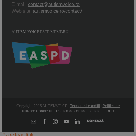
E-mail:
contact@autismvoice.ro
Web site:
autismvoice.ro/contact/
AUTISM VOICE ESTE MEMBRU
Copyright 2015 AUTISMVOICE |
Termeni si conditii
|
Politica de
utilizare Cookie-uri
|
Politica de confidentialitate - GDPR
Donează
E-
Facebook
Instagram
YouTube
LinkedIn
mail:
Page load link