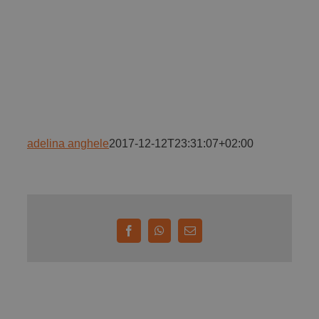
Implică-te
Parteneri
Contact
adelina anghele
2017-12-12T23:31:07+02:00
Magazin
Facebook
WhatsApp
E-
mail: