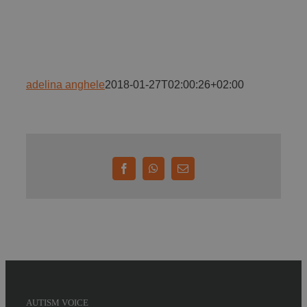
Implică-te
Parteneri
adelina anghele
2018-01-27T02:00:26+02:00
Contact
Magazin
Facebook
WhatsApp
E-
mail:
AUTISM VOICE