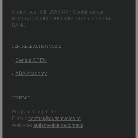
Codul fiscal: CIF 23830437 Contul bancar:
RO49BACX0000000968803037 Unicredit Tiriac
BANK
CENTRELE AUTISM VOICE
Centrul OPEN
ABA Academy
CONTACT
Program: L-V | 9 - 17
E-mail:
contact@autismvoice.ro
Web site:
autismvoice.ro/contact/