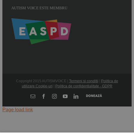
AUTISM VOICE ESTE MEMBRU
Copyright 2015 AUTISMVOICE |
Termeni si conditii
|
Politica de
utilizare Cookie-uri
|
Politica de confidentialitate - GDPR
Donează
E-
Facebook
Instagram
YouTube
LinkedIn
mail:
Page load link