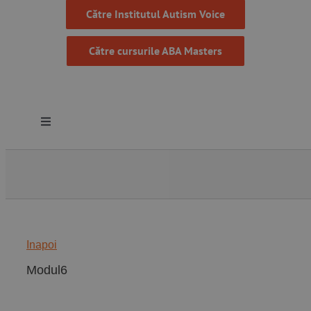
Către Institutul Autism Voice
Către cursurile ABA Masters
Toggle
Navigation
Despre noi
Resurse
Inapoi
Programe
Modul6
Proiecte