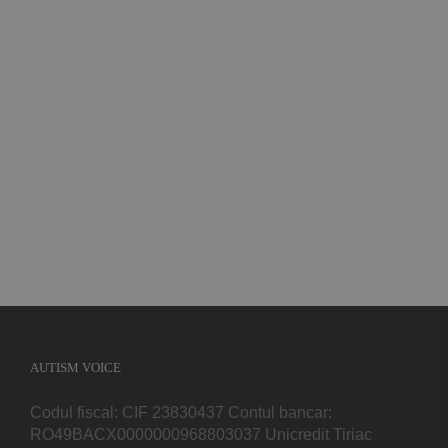
AUTISM VOICE
Codul fiscal: CIF 23830437 Contul bancar:
RO49BACX0000000968803037 Unicredit Tiriac