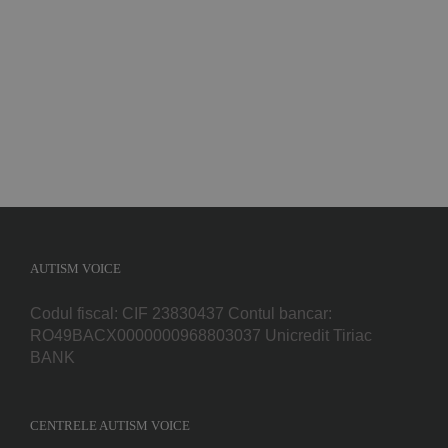
Implică-te
Parteneri
Contact
Magazin
AUTISM VOICE
Codul fiscal: CIF 23830437 Contul bancar:
RO49BACX0000000968803037 Unicredit Tiriac
BANK
CENTRELE AUTISM VOICE