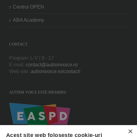
Centrul OPEN
ABA Academy
CONTACT
Program: L-V | 9 - 17
E-mail:
contact@autismvoice.ro
Web site:
autismvoice.ro/contact/
AUTISM VOICE ESTE MEMBRU
×
Acest site web folosește cookie-uri