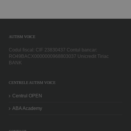
AUTISM VOICE
Codul fiscal: CIF 23830437 Contul bancar:
RO49BACX0000000968803037 Unicredit Tiriac
BANK
CENTRELE AUTISM VOICE
Centrul OPEN
ABA Academy