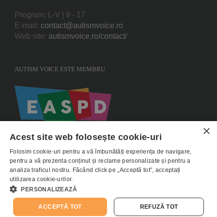
Program: L-V | 9 - 17
E-mail:
contact@autismvoice.ro
Web site:
autismvoice.ro/contact/
AUTISM VOICE ESTE MEMBRU
×
Acest site web folosește cookie-uri
Folosim cookie-uri pentru a vă îmbunătăți experiența de navigare,
pentru a vă prezenta conținut și reclame personalizate și pentru a
analiza traficul nostru. Făcând click pe „Acceptă tot”, acceptați
utilizarea cookie-urilor.
Copyright 2015 AUTISMVOICE |
Termeni si conditii
|
Politica de utilizare
PERSONALIZEAZĂ
Cookie-uri
|
Politica de confidentialitate - GDPR
ACCEPTĂ TOT
REFUZĂ TOT
E-
Facebook
Instagram
YouTube
LinkedIn
Donează
mail: