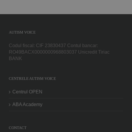
AUTISM VOICE
Codul fiscal: CIF 23830437 Contul bancar:
RO49BACX0000000968803037 Unicredit Tiriac
BANK
CENTRELE AUTISM VOICE
Centrul OPEN
ABA Academy
CONTACT