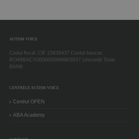
AUTISM VOICE
Codul fiscal: CIF 23830437 Contul bancar:
RO49BACX0000000968803037 Unicredit Tiriac
BANK
CENTRELE AUTISM VOICE
Centrul OPEN
ABA Academy