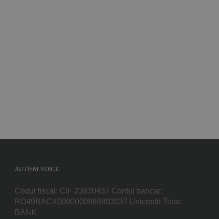
Implică-te
Parteneri
Contact
Magazin
AUTISM VOICE
Codul fiscal: CIF 23830437 Contul bancar:
RO49BACX0000000968803037 Unicredit Tiriac
BANK