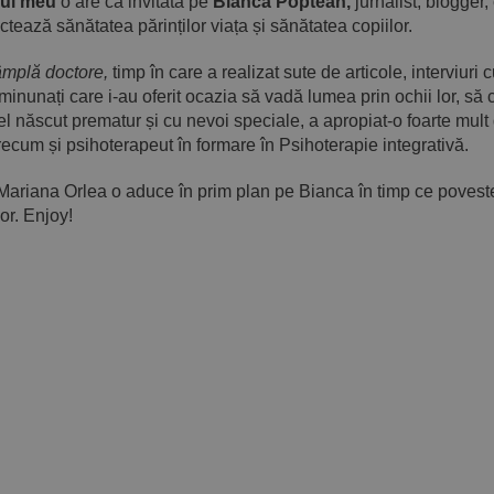
lul meu
o are ca invitată pe
Bianca Poptean,
jurnalist, blogger
tează sănătatea părinților viața și sănătatea copiilor.
âmplă doctore,
timp în care a realizat sute de articole, interviuri
 minunați care i-au oferit ocazia să vadă lumea prin ochii lor, să
el născut prematur și cu nevoi speciale, a apropiat-o foarte mult 
recum și psihoterapeut în formare în Psihoterapie integrativă.
Mariana Orlea o aduce în prim plan pe Bianca în timp ce povest
or. Enjoy!