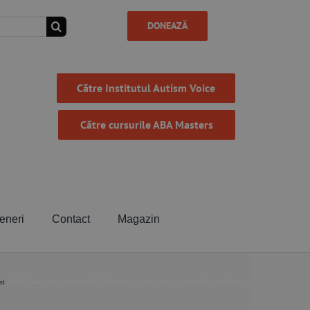
DONEAZĂ
Către Institutul Autism Voice
Către cursurile ABA Masters
eneri
Contact
Magazin
st
Sănătatea mea afectează sănătatea copilului meu? Invitat Bianca Poptean