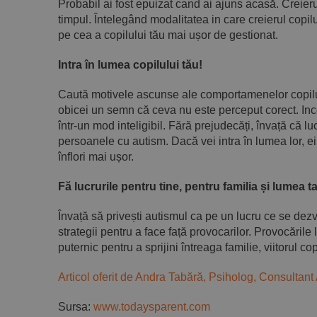
Probabil ai fost epuizat cand ai ajuns acasă. Creier
timpul. Întelegând modalitatea in care creierul copilu
pe cea a copilului tău mai ușor de gestionat.
Intra în lumea copilului tău!
Caută motivele ascunse ale comportamenelor copilu
obicei un semn că ceva nu este perceput corect. Inc
într-un mod inteligibil. Fără prejudecăți, învață că l
persoanele cu autism. Dacă vei intra în lumea lor, ei 
înflori mai ușor.
Fă lucrurile pentru tine, pentru familia și lumea ta
Învață să privești autismul ca pe un lucru ce se dezvo
strategii pentru a face față provocarilor. Provocările
puternic pentru a sprijini întreaga familie, viitorul co
Articol oferit de Andra Tabără, Psiholog, Consultan
Sursa:
www.todaysparent.com