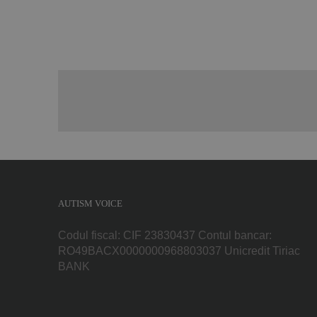
AUTISM VOICE
Codul fiscal: CIF 23830437 Contul bancar:
RO49BACX0000000968803037 Unicredit Tiriac
BANK