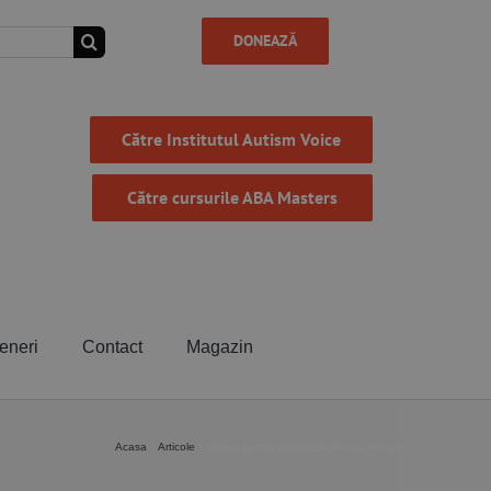
DONEAZĂ
Către Institutul Autism Voice
Către cursurile ABA Masters
eneri
Contact
Magazin
Acasa
Articole
Sfaturi pentru părinții copiilor cu autism