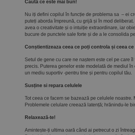
Caută ce este mai bun!
Nu iți defini copilul în funcție de problema sa – ei 
puteți aborda împreună, cu grijă și în mod deliberat.
avea o creativitate și o intuiție extraordinare, iar obi
bucure de punctele sale forte și de a le consolida pe
Conștientizeaza ceea ce poți controla și ceea ce
Setul de gene cu care ne naștem este cel pe care îl 
precis. Puterea genelor este modelată de mediul în ca
un mediu suportiv -pentru tine și pentru copilul tău.
Susține si repara celulele
Tot ceea ce facem se bazează pe celulele noastre. M
Problemele celulare creează latență; hrănindu-le bin
Relaxează-te!
Amintește-ți ultima oară când ai petrecut o zi întrea