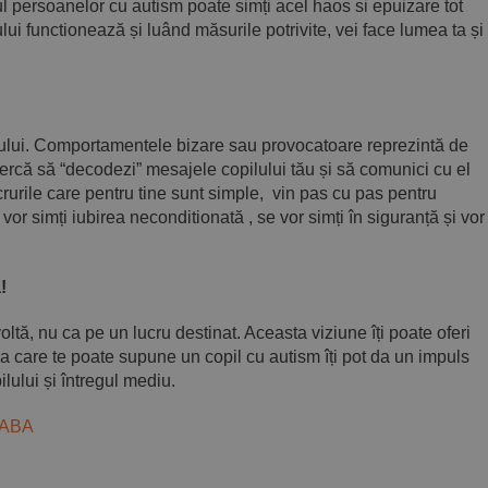
ul persoanelor cu autism poate simți acel haos si epuizare tot
lui functionează și luând măsurile potrivite, vei face lumea ta și
lui. Comportamentele bizare sau provocatoare reprezintă de
ercă să “decodezi” mesajele copilului tău și să comunici cu el
ucrurile care pentru tine sunt simple, vin pas cu pas pentru
vor simți iubirea neconditionată , se vor simți în siguranță și vor
!
ltă, nu ca pe un lucru destinat. Aceasta viziune îți poate oferi
 la care te poate supune un copil cu autism îți pot da un impuls
pilului și întregul mediu.
t ABA