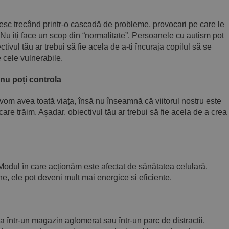
cresc trecând printr-o cascadă de probleme, provocari pe care le
 Nu iți face un scop din “normalitate”. Persoanele cu autism pot
ectivul tău ar trebui să fie acela de a-ti încuraja copilul să se
 cele vulnerabile.
 nu poți controla
vom avea toată viața, însă nu înseamnă că viitorul nostru este
re trăim. Așadar, obiectivul tău ar trebui să fie acela de a crea
odul în care acționăm este afectat de sănătatea celulară.
e, ele pot deveni mult mai energice si eficiente.
ga într-un magazin aglomerat sau într-un parc de distractii.