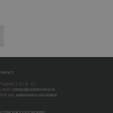
p
l:
CONTACT
Program: L-V | 9 - 17
E-mail:
contact@autismvoice.ro
Web site:
autismvoice.ro/contact/
AUTISM VOICE ESTE MEMBRU