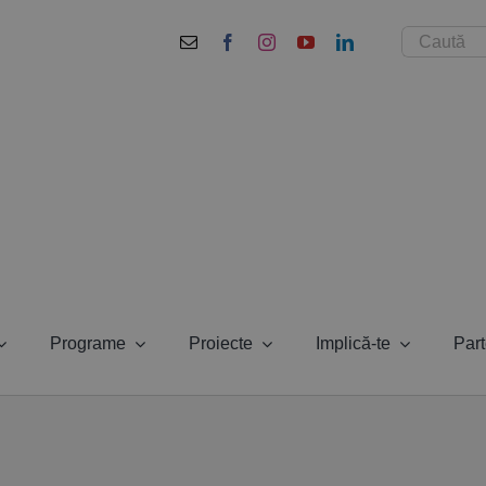
Cautare...
Programe
Proiecte
Implică-te
Part