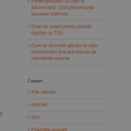
Perfecționismul la copii și
adolescenți: când performanța
ascunde suferința
Grup de suport pentru părinții
copiilor cu TSA
Cum se dezvoltă atenția la copii:
recomandări practice bazate pe
cercetările recente
Categorii
Alte articole
Articole
t
Știri
Povestile noastre