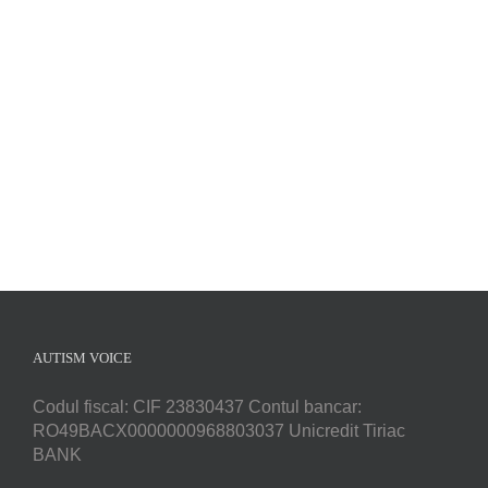
Implică-te
Parteneri
Contact
Magazin
AUTISM VOICE
Codul fiscal: CIF 23830437 Contul bancar:
RO49BACX0000000968803037 Unicredit Tiriac
BANK