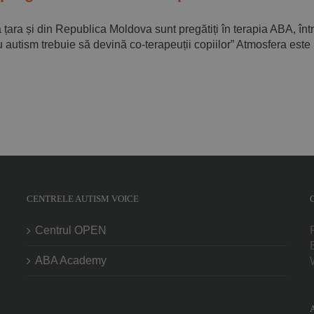
a țara și din Republica Moldova sunt pregătiți în terapia ABA, înt
 cu autism trebuie să devină co-terapeuții copiilor” Atmosfera est
CENTRELE AUTISM VOICE
Centrul OPEN
ABA Academy