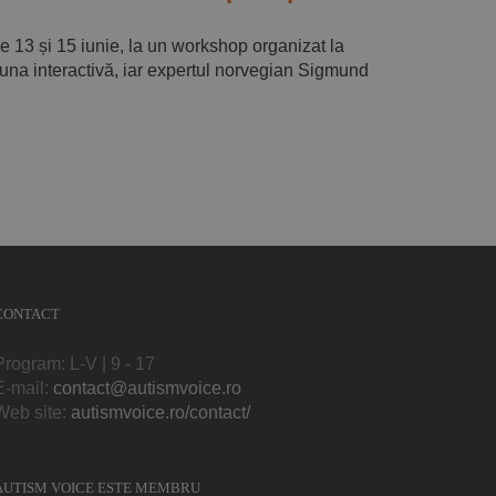
re 13 și 15 iunie, la un workshop organizat la
e una interactivă, iar expertul norvegian Sigmund
CONTACT
Program: L-V | 9 - 17
E-mail:
contact@autismvoice.ro
Web site:
autismvoice.ro/contact/
AUTISM VOICE ESTE MEMBRU