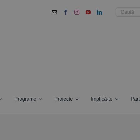
Cautare...
Programe
Proiecte
Implică-te
Part