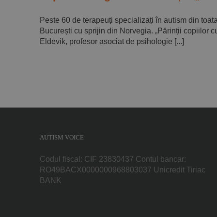
Peste 60 de terapeuți specializați în autism din toat
București cu sprijin din Norvegia. „Părinții copiilor
Eldevik, profesor asociat de psihologie [...]
AUTISM VOICE
Codul fiscal: CIF 23830437 Contul bancar:
RO49BACX0000000968803037 Unicredit Tiriac
BANK