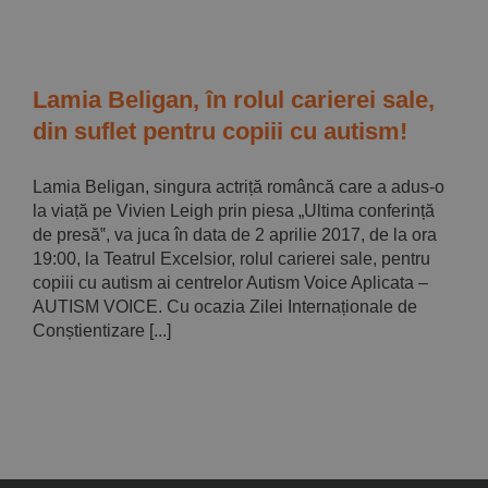
Lamia Beligan, în rolul carierei sale,
din suflet pentru copiii cu autism!
Lamia Beligan, singura actriță româncă care a adus-o
la viață pe Vivien Leigh prin piesa „Ultima conferință
de presă‟, va juca în data de 2 aprilie 2017, de la ora
19:00, la Teatrul Excelsior, rolul carierei sale, pentru
copiii cu autism ai centrelor Autism Voice Aplicata –
AUTISM VOICE. Cu ocazia Zilei Internaționale de
Conștientizare [...]