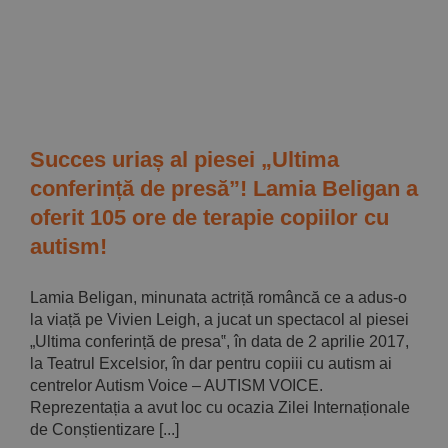
Implică-te
Parteneri
Contact
Succes uriaș al piesei „Ultima
conferință de presă”! Lamia Beligan a
Magazin
oferit 105 ore de terapie copiilor cu
autism!
Lamia Beligan, minunata actriță româncă ce a adus-o
la viață pe Vivien Leigh, a jucat un spectacol al piesei
„Ultima conferință de presa‟, în data de 2 aprilie 2017,
la Teatrul Excelsior, în dar pentru copiii cu autism ai
centrelor Autism Voice – AUTISM VOICE.
Reprezentația a avut loc cu ocazia Zilei Internaționale
de Conștientizare [...]