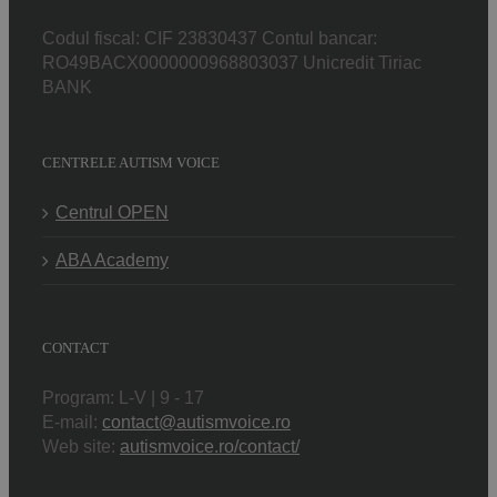
Codul fiscal: CIF 23830437 Contul bancar:
RO49BACX0000000968803037 Unicredit Tiriac
BANK
CENTRELE AUTISM VOICE
Centrul OPEN
ABA Academy
CONTACT
Program: L-V | 9 - 17
E-mail:
contact@autismvoice.ro
Web site:
autismvoice.ro/contact/