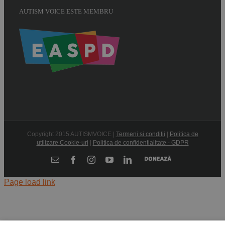
AUTISM VOICE ESTE MEMBRU
Copyright 2015 AUTISMVOICE |
Termeni si conditii
|
Politica de
utilizare Cookie-uri
|
Politica de confidentialitate - GDPR
Donează
E-
Facebook
Instagram
YouTube
LinkedIn
mail:
Page load link