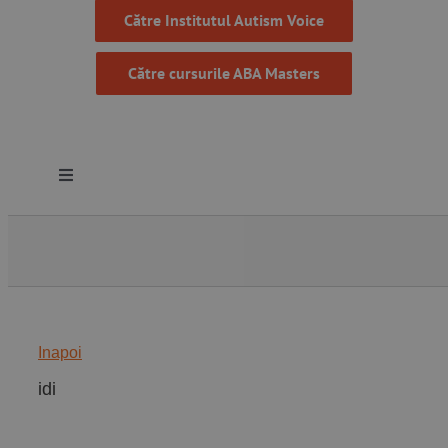
Către Institutul Autism Voice
Către cursurile ABA Masters
Toggle
Navigation
Despre noi
Resurse
Inapoi
Programe
idi
Proiecte