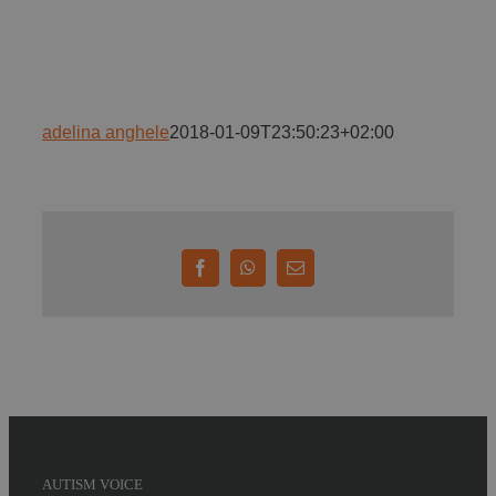
Implică-te
Parteneri
adelina anghele
2018-01-09T23:50:23+02:00
Contact
Magazin
Facebook
WhatsApp
E-
mail:
AUTISM VOICE