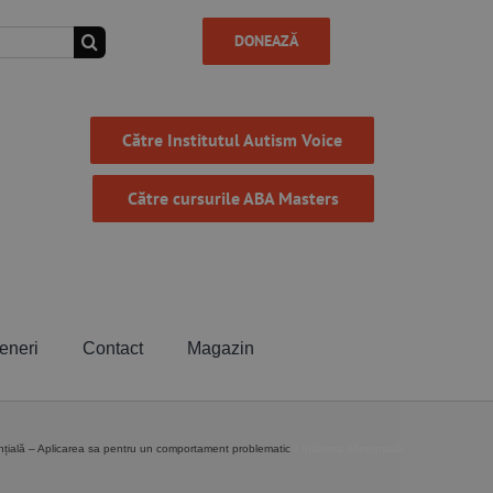
DONEAZĂ
Către Institutul Autism Voice
Către cursurile ABA Masters
eneri
Contact
Magazin
rențială – Aplicarea sa pentru un comportament problematic
întărirea diferențială