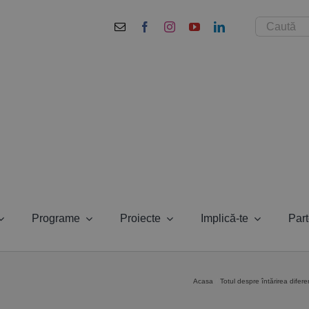
Cautare...
Programe
Proiecte
Implică-te
Part
Acasa
Totul despre întărirea dife