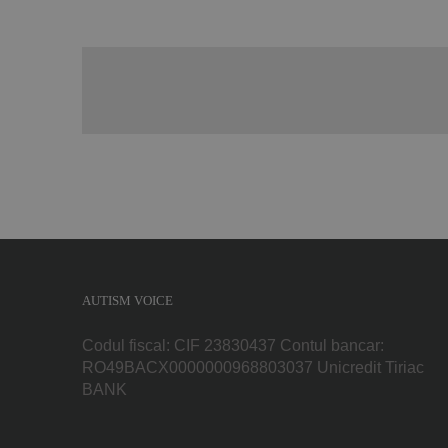
AUTISM VOICE
Codul fiscal: CIF 23830437 Contul bancar:
RO49BACX0000000968803037 Unicredit Tiriac
BANK