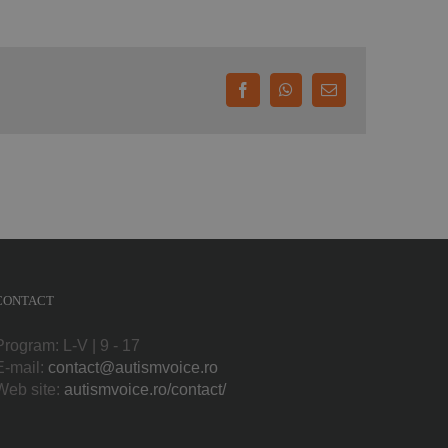
Facebook
WhatsApp
E-
mail:
CONTACT
Program: L-V | 9 - 17
E-mail:
contact@autismvoice.ro
Web site:
autismvoice.ro/contact/