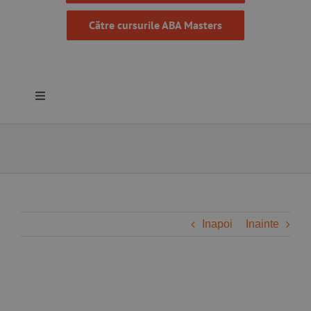
Către cursurile ABA Masters
Toggle
Navigation
Despre noi
Resurse
Programe
Inapoi
Inainte
Proiecte