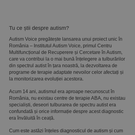
Implică-te
Parteneri
Tu ce știi despre autism?
Autism Voice pregătește lansarea unui proiect unic în
Contact
România – Institutul Autism Voice, primul Centru
Multifuncțional de Recuperere și Cercetare în Autism,
care va contribui la o mai bună înțelegere a tulburărilor
Magazin
din spectrul autist în țara noastră, la dezvoltarea de
programe de terapie adaptate nevoilor celor afectați și
la monitorizarea evoluției acestora.
Acum 14 ani, autismul era aproape necunoscut în
România, nu existau centre de terapie ABA, nu existau
specialiști, deseori tulburarea de spectru autist era
confundată și orice informație despre acest diagnostic
era învăluită în ceață.
Cum este astăzi înțeles diagnosticul de autism și cum