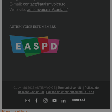
E-mail:
contact@autismvoice.ro
Web site:
autismvoice.ro/contact/
AUTISM VOICE ESTE MEMBRU
Copyright 2015 AUTISMVOICE |
Termeni si conditii
|
Politica de
utilizare Cookie-uri
|
Politica de confidentialitate - GDPR
Donează
E-
Facebook
Instagram
YouTube
LinkedIn
mail:
Page load link