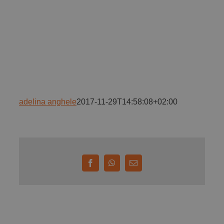
Implică-te
Parteneri
Contact
adelina anghele
2017-11-29T14:58:08+02:00
Magazin
Facebook
WhatsApp
E-
mail: