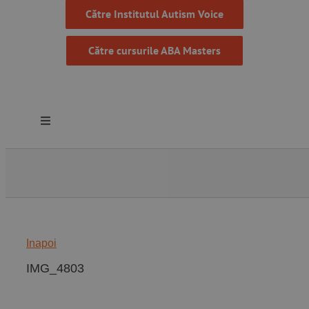
Către Institutul Autism Voice
Către cursurile ABA Masters
Toggle
Navigation
Despre noi
Resurse
Inapoi
Programe
IMG_4803
Proiecte