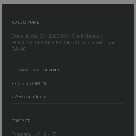
AUTISM VOICE
Codul fiscal: CIF 23830437 Contul bancar:
RO49BACX0000000968803037 Unicredit Tiriac
BANK
CENTRELE AUTISM VOICE
Centrul OPEN
ABA Academy
CONTACT
Program: L-V | 9 - 17