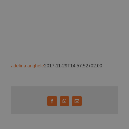
Implică-te
Parteneri
Contact
adelina anghele
2017-11-29T14:57:52+02:00
Magazin
Facebook
WhatsApp
E-
mail: