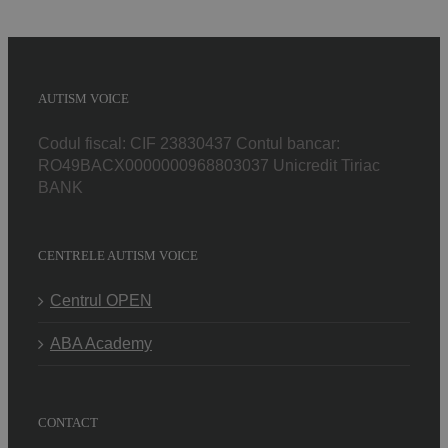
AUTISM VOICE
Codul fiscal: CIF 23830437 Contul bancar:
RO49BACX0000000968803037 Unicredit Tiriac
BANK
CENTRELE AUTISM VOICE
Centrul OPEN
ABA Academy
CONTACT