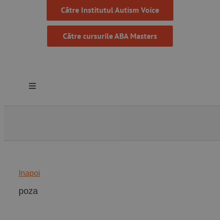
Către Institutul Autism Voice
Către cursurile ABA Masters
Toggle
Navigation
Despre noi
Resurse
Inapoi
Programe
poza
Proiecte