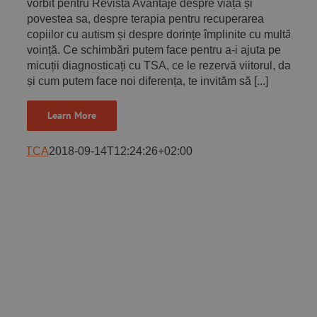
vorbit pentru Revista Avantaje despre viața și
povestea sa, despre terapia pentru recuperarea
copiilor cu autism și despre dorințe împlinite cu multă
voință. Ce schimbări putem face pentru a-i ajuta pe
micuții diagnosticați cu TSA, ce le rezervă viitorul, dar
și cum putem face noi diferența, te invităm să [...]
Learn More
ATCA
2018-09-14T12:24:26+02:00