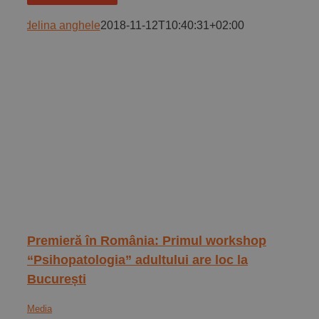
adelina anghele
2018-11-12T10:40:31+02:00
Premieră în România: Primul workshop
“Psihopatologia” adultului are loc la
București
Media