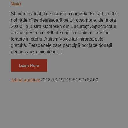
Media
Show-ul caritabil de stand-up comedy “Eu râd, tu râzi,
noi râdem” se desfășoară pe 14 octombrie, de la ora
20:00, la Bistro Matrioska din București. Spectacolul
are loc pentru cei 400 de copii cu autism care fac
terapie în cadrul Autism Voice iar intrarea este
gratuită. Persoanele care participă pot face donații
pentru cauza micuților [...]
Learn More
adelina anghele
2018-10-15T15:51:57+02:00