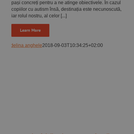
pași concreți pentru a ne atinge obiectivele. În cazul
copiilor cu autism însă, destinația este necunoscută,
iar rolul nostru, al celor [...]
Learn More
adelina anghele
2018-09-03T10:34:25+02:00