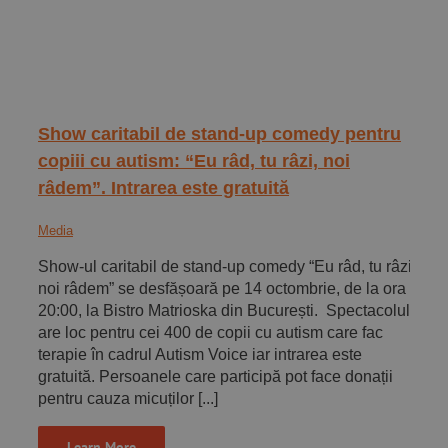
Show caritabil de stand-up comedy pentru
copiii cu autism: “Eu râd, tu râzi, noi
râdem”. Intrarea este gratuită
Media
Show-ul caritabil de stand-up comedy “Eu râd, tu râzi,
noi râdem” se desfășoară pe 14 octombrie, de la ora
20:00, la Bistro Matrioska din București. Spectacolul
are loc pentru cei 400 de copii cu autism care fac
terapie în cadrul Autism Voice iar intrarea este
gratuită. Persoanele care participă pot face donații
pentru cauza micuților [...]
Learn More