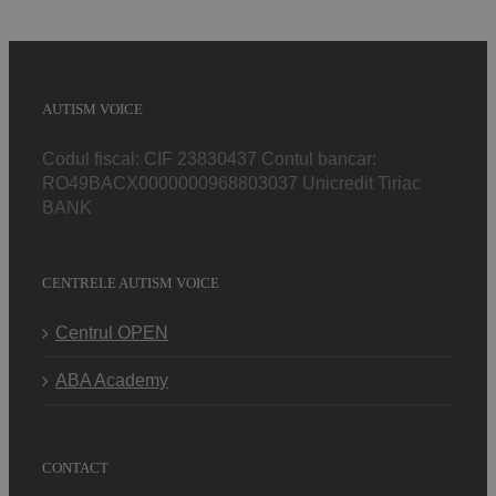
AUTISM VOICE
Codul fiscal: CIF 23830437 Contul bancar:
RO49BACX0000000968803037 Unicredit Tiriac
BANK
CENTRELE AUTISM VOICE
Centrul OPEN
ABA Academy
CONTACT