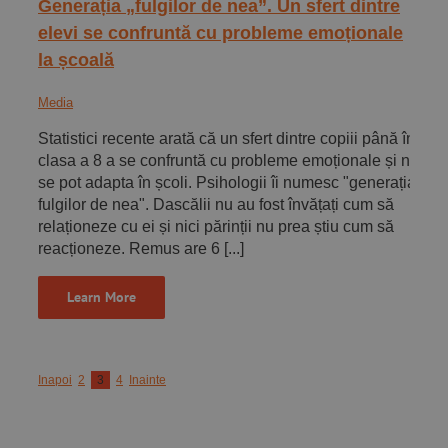
Generația „fulgilor de nea”. Un sfert dintre
elevi se confruntă cu probleme emoționale
la școală
Media
Statistici recente arată că un sfert dintre copiii până în
clasa a 8 a se confruntă cu probleme emoționale și nu
se pot adapta în școli. Psihologii îi numesc "generația
fulgilor de nea". Dascălii nu au fost învățați cum să
relaționeze cu ei și nici părinții nu prea știu cum să
reacționeze. Remus are 6 [...]
Learn More
Inapoi
2
3
4
Inainte