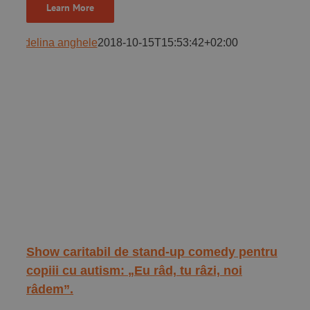
Learn More
adelina anghele
2018-10-15T15:53:42+02:00
Show caritabil de stand-up comedy pentru
copiii cu autism: „Eu râd, tu râzi, noi
râdem”.