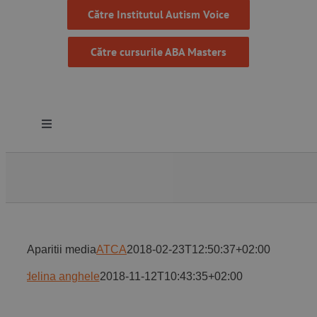
Către Institutul Autism Voice
Către cursurile ABA Masters
Toggle
Navigation
Despre noi
Resurse
Aparitii media
ATCA
2018-02-23T12:50:37+02:00
Programe
adelina anghele
2018-11-12T10:43:35+02:00
Proiecte