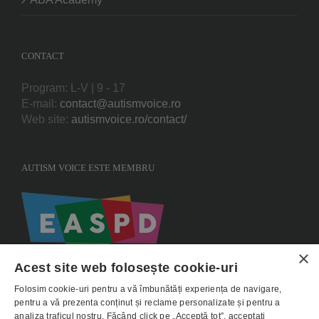
CONTACT
Program: L-V | 9 - 17
E-mail:
contact@autismvoice.ro
Web site:
autismvoice.ro/contact/
AUTISM VOICE ESTE MEMBRU
×
Acest site web folosește cookie-uri
Folosim cookie-uri pentru a vă îmbunătăți experiența de navigare,
pentru a vă prezenta conținut și reclame personalizate și pentru a
analiza traficul nostru. Făcând click pe „Acceptă tot”, acceptați