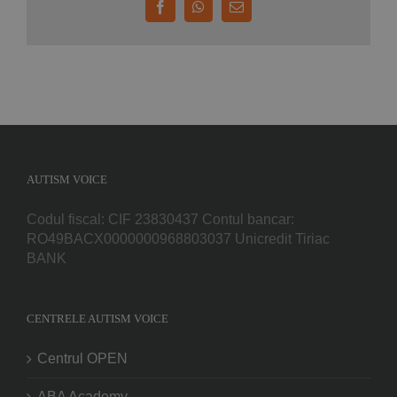
Facebook
WhatsApp
E-
mail:
AUTISM VOICE
Codul fiscal: CIF 23830437 Contul bancar:
RO49BACX0000000968803037 Unicredit Tiriac
BANK
CENTRELE AUTISM VOICE
Centrul OPEN
ABA Academy