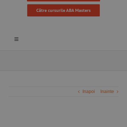
Către cursurile ABA Masters
Toggle
Navigation
Despre noi
Resurse
Programe
Inapoi
Inainte
Proiecte