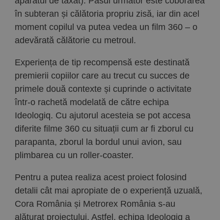
aparatul de taxat). Pasul următor este coborârea
în subteran și călătoria propriu zisă, iar din acel
moment copilul va putea vedea un film 360 – o
adevărată călătorie cu metroul.
Experiența de tip recompensă este destinată
premierii copiilor care au trecut cu succes de
primele două contexte și cuprinde o activitate
într-o rachetă modelată de către echipa
Ideologiq. Cu ajutorul acesteia se pot accesa
diferite filme 360 cu situații cum ar fi zborul cu
parapanta, zborul la bordul unui avion, sau
plimbarea cu un roller-coaster.
Pentru a putea realiza acest proiect folosind
detalii cât mai apropiate de o experiență uzuală,
Cora România și Metrorex România s-au
alăturat proiectului. Astfel, echipa Ideologiq a