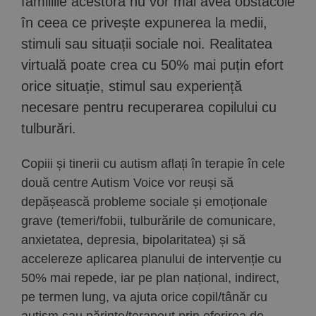
familiile acestora nu vor mai avea obstacole
în ceea ce privește expunerea la medii,
stimuli sau situații sociale noi. Realitatea
virtuală poate crea cu 50% mai puțin efort
orice situație, stimul sau experiență
necesare pentru recuperarea copilului cu
tulburări.
Copiii și tinerii cu autism aflați în terapie în cele
două centre Autism Voice vor reuși să
depășească probleme sociale și emoționale
grave (temeri/fobii, tulburările de comunicare,
anxietatea, depresia, bipolaritatea) și să
accelereze aplicarea planului de intervenție cu
50% mai repede, iar pe plan național, indirect,
pe termen lung, va ajuta orice copil/tânăr cu
autism sau părinte/terapeut prin oferirea de