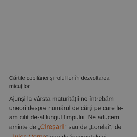
Implică-te
Parteneri
Contact
Magazin
Cărțile copilăriei și rolul lor în dezvoltarea
micuților
Ajunși la vârsta maturității ne întrebăm
uneori despre numărul de cărți pe care le-
am citit de-al lungul timpului. Ne aducem
Cireșarii
aminte de „
” sau de „Lorelai”, de
Jules Verne
„
” sau de încurcatele și