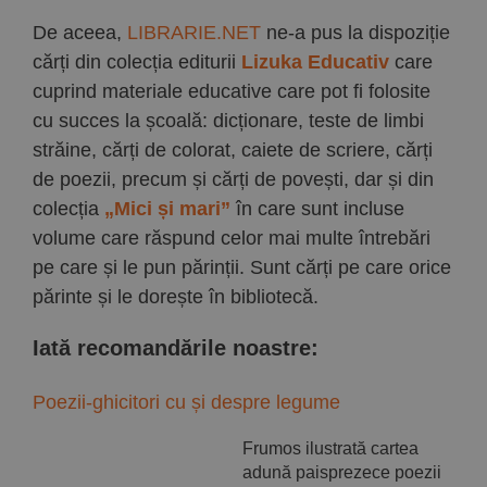
De aceea,
LIBRARIE.NET
ne-a pus la dispoziție
cărți din colecția editurii
Lizuka Educativ
care
cuprind materiale educative care pot fi folosite
cu succes la școală: dicționare, teste de limbi
străine, cărți de colorat, caiete de scriere, cărți
de poezii, precum și cărți de povești, dar și din
colecția
„Mici și mari”
în care sunt incluse
volume care răspund celor mai multe întrebări
pe care și le pun părinții. Sunt cărți pe care orice
părinte și le dorește în bibliotecă.
Iată recomandările noastre:
Poezii-ghicitori cu și despre legume
Frumos ilustrată cartea
adună paisprezece poezii