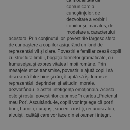
ca modalitate de
comunicare a
cunoştinţelor, de
dezvoltare a vorbirii
copiilor şi, mai ales, de
modelare a caracterului
acestora. Prin conţinutul lor, povestirile lărgesc sfera
de cunoaştere a copiilor asigurând un fond de
reprezentări vii şi clare. Povestirile familiarizează copiii
cu structura limbii, bogăţia formelor gramaticale, cu
frumuseţea şi expresivitatea limbii române. Prin
mesajele etice transmise, povestirile ajută copiii să
discearnă între bine şi rău, îi ajută să îşi formeze
reprezentări, deprinderi şi atitudini morale,
dezvoltându-le astfel inteligenţa emoţională. Acesta
este şi rostul povestirilor cuprinse în cartea „Prietenul
meu Pot”. Ascultându-le, copiii vor înţelege că pot fi
buni, harnici, curajoşi, sinceri, cinstiţi, recunoscători,
altruişti, calităţi care vor face din ei oameni integri.