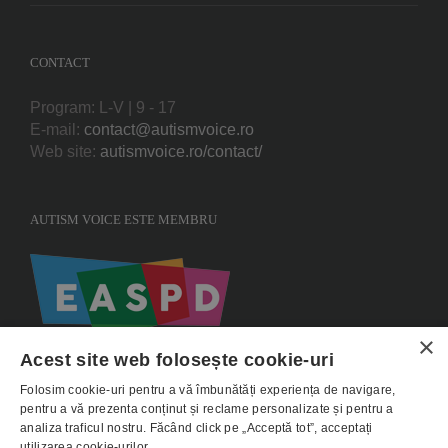
CONTACT
Program: L-V | 9 - 17
E-mail:
contact@autismvoice.ro
Web site:
autismvoice.ro/contact/
AUTISM VOICE ESTE MEMBRU
×
Acest site web folosește cookie-uri
Folosim cookie-uri pentru a vă îmbunătăți experiența de navigare,
pentru a vă prezenta conținut și reclame personalizate și pentru a
analiza traficul nostru. Făcând click pe „Acceptă tot”, acceptați
utilizarea cookie-urilor.