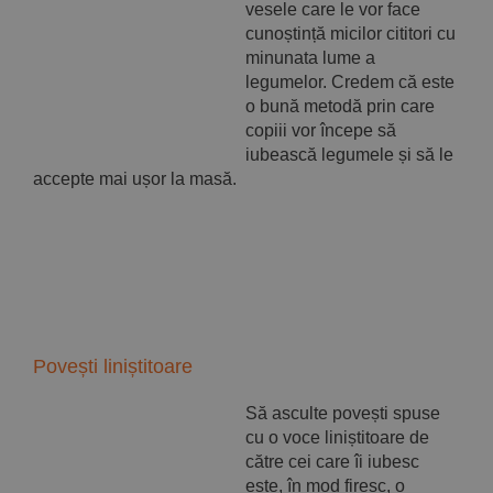
vesele care le vor face
cunoștință micilor cititori cu
minunata lume a
legumelor. Credem că este
o bună metodă prin care
copiii vor începe să
iubească legumele și să le
accepte mai ușor la masă.
Povești liniștitoare
Să asculte povești spuse
cu o voce liniștitoare de
către cei care îi iubesc
este, în mod firesc, o