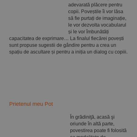
adevarată plăcere pentru
copii. Poveștile îi vor lăsa
să fie purtați de imaginație,
le vor dezvolta vocabularul
și le vor îmbunătăți
capacitatea de exprimare… La finalul fiecărei povești
sunt propuse sugestii de gândire pentru a crea un
spațiu de ascultare și pentru a iniția un dialog cu copiii.
Prietenul meu Pot
În grădiniţă, acasă şi
oriunde în altă parte,
povestirea poate fi folosită