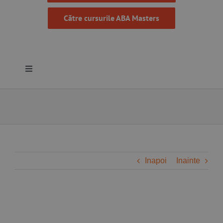
Către cursurile ABA Masters
Toggle
Navigation
Despre noi
Resurse
Programe
Inapoi
Inainte
Proiecte