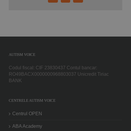
mail:
AUTISM VOICE
Codul fiscal: CIF 23830437 Contul bancar:
RO49BACX0000000968803037 Unicredit Tiriac
BANK
CENTRELE AUTISM VOICE
Centrul OPEN
ABA Academy