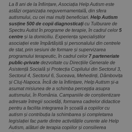
La 8 ani de la înființare, Asociația Help Autism este
astăzi organizația neguvernamentală, din sfera
autismului, cu cei mai mulți beneficiari.
Help Autism
susține 500 de copii diagnosticați
cu Tulburare de
Spectru Autist în programe de terapie, în cadrul celor
5
centre
și la domiciliu. Experiența specialiștilor
asociației este împărtășită și personalului din centrele
de stat, prin sesiuni de formare și supervizarea
programului terapeutic, în cadrul celor
7 parteneriate
public-private
dezvoltate cu Direcțiile Generale de
Asistență Socială și Protecția Copilului din Sectorul 3,
Sectorul 4, Sectorul 6, Suceava, Mehedinți, Dâmbovița
și Cluj-Napoca. Încă de la înființare, Help Autism și-a
asumat misiunea de a schimba percepția asupra
autismului, în România. Campaniile de conștientizare
adresate întregii societăți, formarea cadrelor didactice
pentru a facilita integrarea în școală a copiilor cu
autism și contribuția la schimbarea și completarea
legislației fac parte dintre activitățile curente ale Help
Autism, alături de terapia copiilor și consilierea