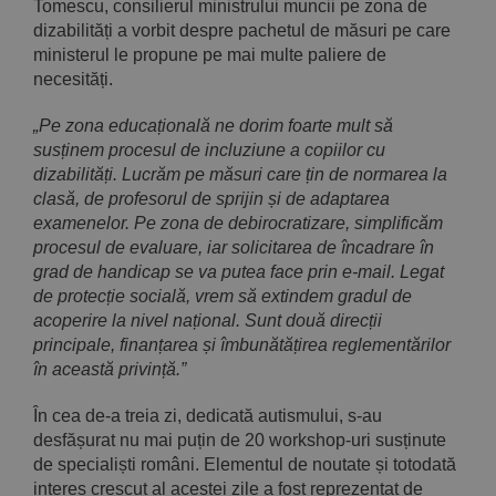
Tomescu, consilierul ministrului muncii pe zona de
dizabilități a vorbit despre pachetul de măsuri pe care
ministerul le propune pe mai multe paliere de
necesități.
„Pe zona educațională ne dorim foarte mult să
susținem procesul de incluziune a copiilor cu
dizabilități. Lucrăm pe măsuri care țin de normarea la
clasă, de profesorul de sprijin și de adaptarea
examenelor. Pe zona de debirocratizare, simplificăm
procesul de evaluare, iar solicitarea de încadrare în
grad de handicap se va putea face prin e-mail. Legat
de protecție socială, vrem să extindem gradul de
acoperire la nivel național. Sunt două direcții
principale, finanțarea și îmbunătățirea reglementărilor
în această privință.”
În cea de-a treia zi, dedicată autismului, s-au
desfășurat nu mai puțin de 20 workshop-uri susținute
de specialiști români. Elementul de noutate și totodată
interes crescut al acestei zile a fost reprezentat de