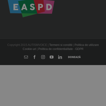
Copyright 2015 AUTISMVOICE |
Termeni si conditii
|
Politica de utilizare
Cookie-uri
|
Politica de confidentialitate - GDPR
E-
Facebook
Instagram
YouTube
LinkedIn
Donează
mail: