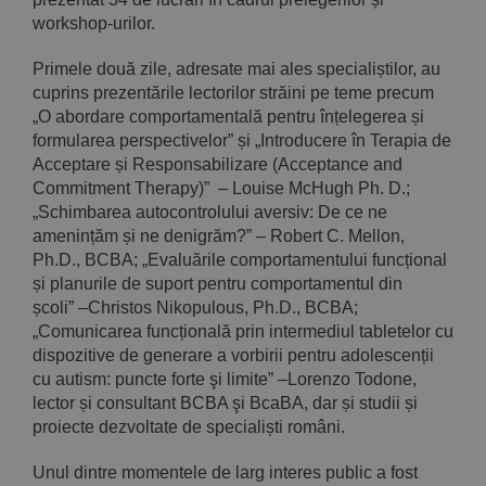
workshop-urilor.
Primele două zile, adresate mai ales specialiștilor, au
cuprins prezentările lectorilor străini pe teme precum
„O abordare comportamentală pentru înțelegerea și
formularea perspectivelor” și „Introducere în Terapia de
Acceptare și Responsabilizare (Acceptance and
Commitment Therapy)” – Louise McHugh Ph. D.;
„Schimbarea autocontrolului aversiv: De ce ne
amenințăm și ne denigrăm?” – Robert C. Mellon,
Ph.D., BCBA; „Evaluările comportamentului funcțional
și planurile de suport pentru comportamentul din
școli” –Christos Nikopulous, Ph.D., BCBA;
„Comunicarea funcțională prin intermediul tabletelor cu
dispozitive de generare a vorbirii pentru adolescenții
cu autism: puncte forte şi limite” –Lorenzo Todone,
lector și consultant BCBA şi BcaBA, dar și studii și
proiecte dezvoltate de specialiști români.
Unul dintre momentele de larg interes public a fost