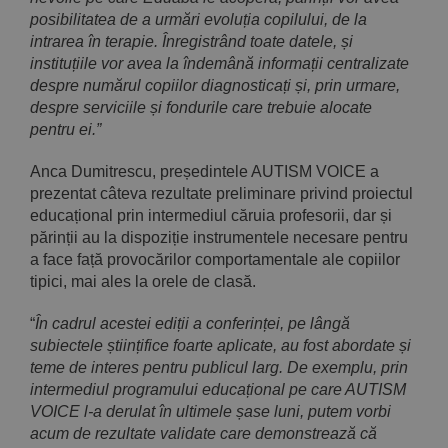
posibilitatea de a urmări evoluția copilului, de la
intrarea în terapie. Înregistrând toate datele, și
instituțiile vor avea la îndemână informații centralizate
despre numărul copiilor diagnosticați și, prin urmare,
despre serviciile și fondurile care trebuie alocate
pentru ei.
”
Anca Dumitrescu, președintele AUTISM VOICE a
prezentat câteva rezultate preliminare privind proiectul
educațional prin intermediul căruia profesorii, dar și
părinții au la dispoziție instrumentele necesare pentru
a face față provocărilor comportamentale ale copiilor
tipici, mai ales la orele de clasă.
“
În cadrul acestei ediții a conferinței, pe lângă
subiectele științifice foarte aplicate, au fost abordate și
teme de interes pentru publicul larg. De exemplu, prin
intermediul programului educațional pe care AUTISM
VOICE l-a derulat în ultimele șase luni, putem vorbi
acum de rezultate validate care demonstrează că