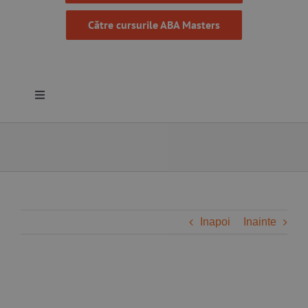
Către cursurile ABA Masters
Toggle
Navigation
Despre noi
Resurse
Programe
Inapoi
Inainte
Proiecte