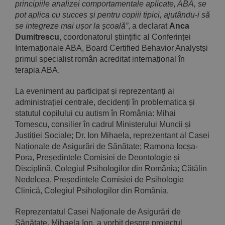
principiile analizei comportamentale aplicate, ABA, se
pot aplica cu succes și pentru copiii tipici, ajutându-i să
se integreze mai ușor la școală”
, a declarat
Anca
Dumitrescu
, coordonatorul științific al Conferinței
Internaționale ABA, Board Certified Behavior Analystși
primul specialist român acreditat internațional în
terapia ABA.
La eveniment au participat și reprezentanți ai
administrației centrale, decidenți în problematica și
statutul copilului cu autism în România: Mihai
Tomescu, consilier în cadrul Ministerului Muncii și
Justiției Sociale; Dr. Ion Mihaela, reprezentant al Casei
Naționale de Asigurări de Sănătate; Ramona Iocșa-
Pora, Președintele Comisiei de Deontologie și
Disciplină, Colegiul Psihologilor din România; Cătălin
Nedelcea, Președintele Comisiei de Psihologie
Clinică, Colegiul Psihologilor din România.
Reprezentatul Casei Naționale de Asigurări de
Sănătate, Mihaela Ion, a vorbit despre proiectul