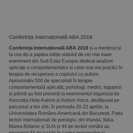
Implică-te
Parteneri
Conferința Internațională ABA 2018
Contact
Conferința Internațională ABA
2018
și-a menținut și
la cea de-a șaptea ediție statutul de cel mai mare
Magazin
eveniment din Sud-Estul Europei dedicat analizei
aplicate a comportamentului și celor mai noi practici în
terapia de recuperare a copilului cu autism.
Aproximativ 500 de specialiști în terapie
comportamentală aplicată, psihologi, medici, logopezi
și părinți au fost prezenți la evenimentul organizat de
Asociația Help Autism și Autism Voice, desfășurat pe
parcursul a trei zile, în perioada 20-22 aprilie, la
Universitatea Româno-Americană din București. Patru
lectori internaționali de prestigiu, din Irlanda, Italia,
Marea Britanie și SUA și 44 de lectori români au
prezentat 34 de lucrări în cadrul prelegerilor și