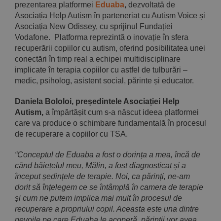
prezentarea platformei
Eduaba
,
dezvoltată de
Asociația Help Autism în parteneriat cu Autism Voice și
Asociația New Odissey, cu sprijinul Fundației
Vodafone. Platforma reprezintă o inovație în sfera
recuperării copiilor cu autism, oferind posibilitatea unei
conectări în timp real a echipei multidisciplinare
implicate în terapia copiilor cu astfel de tulburări –
medic, psiholog, asistent social, părinte și educator.
Daniela Bololoi, președintele Asociației Help
Autism,
a împărtășit cum s-a născut ideea platformei
care va produce o schimbare fundamentală în procesul
de recuperare a copiilor cu TSA.
“Conceptul de Eduaba a fost o dorința a mea, încă de
când băiețelul meu, Mălin, a fost diagnosticat și a
început ședințele de terapie. Noi, ca părinți, ne-am
dorit să înțelegem ce se întâmplă în camera de terapie
și cum ne putem implica mai mult în procesul de
recuperare a propriului copil. Aceasta este una dintre
nevoile pe care Eduaba le acoperă,
părinții vor avea