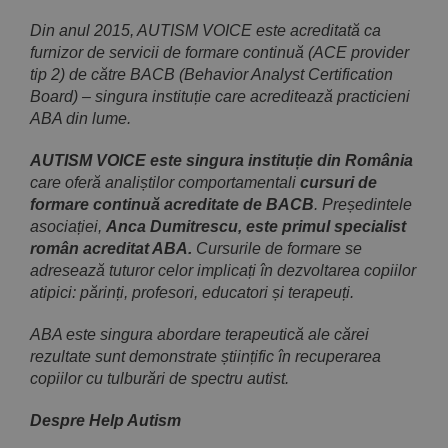
Din anul 2015, AUTISM VOICE este acreditată ca
furnizor de servicii de formare continuă (ACE provider
tip 2) de către BACB (Behavior Analyst Certification
Board) – singura instituție care acreditează practicieni
ABA din lume.
AUTISM VOICE este singura institu­ție din România
care oferă analiștilor comportamentali
cursuri de
formare continuă acreditate de BACB
. Președintele
asocia­ției,
Anca Dumitrescu, este primul specialist
român acreditat ABA.
Cursurile de formare se
adresează tuturor celor implicați în dezvoltarea copiilor
atipici: părinți, profesori, educatori și terapeuți.
ABA este singura abordare terapeutică ale cărei
rezultate sunt demonstrate științific în recuperarea
copiilor cu tulburări de spectru autist.
Despre Help Autism