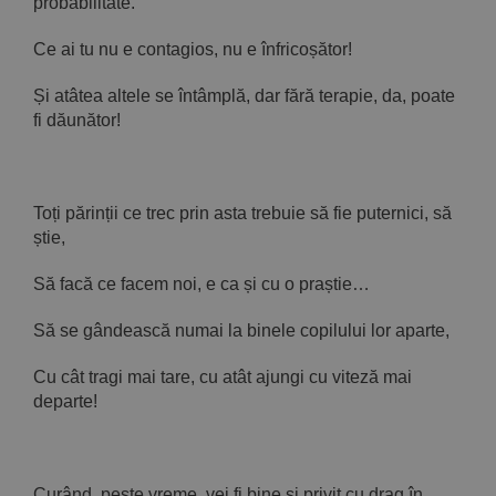
probabilitate.
Ce ai tu nu e contagios, nu e înfricoșător!
Și atâtea altele se întâmplă, dar fără terapie, da, poate
fi dăunător!
Toți părinții ce trec prin asta trebuie să fie puternici, să
știe,
Să facă ce facem noi, e ca și cu o praștie…
Să se gândească numai la binele copilului lor aparte,
Cu cât tragi mai tare, cu atât ajungi cu viteză mai
departe!
Curând, peste vreme, vei fi bine și privit cu drag în