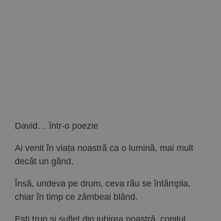
Implică-te
Parteneri
Contact
Magazin
David… într-o poezie
Ai venit în viața noastră ca o lumină, mai mult
decât un gând,
Însă, undeva pe drum, ceva rău se întâmpla,
chiar în timp ce zâmbeai blând.
Ești trup și suflet din iubirea noastră, copilul