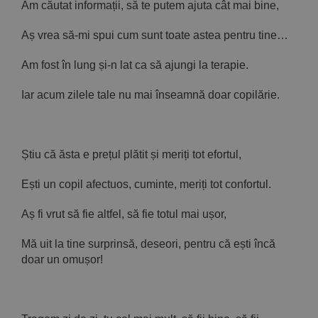
Am căutat informații, să te putem ajuta cât mai bine,
Aș vrea să-mi spui cum sunt toate astea pentru tine…
Am fost în lung și-n lat ca să ajungi la terapie.
Iar acum zilele tale nu mai înseamnă doar copilărie.
Știu că ăsta e prețul plătit și meriți tot efortul,
Ești un copil afectuos, cuminte, meriți tot confortul.
Aș fi vrut să fie altfel, să fie totul mai ușor,
Mă uit la tine surprinsă, deseori, pentru că ești încă
doar un omușor!