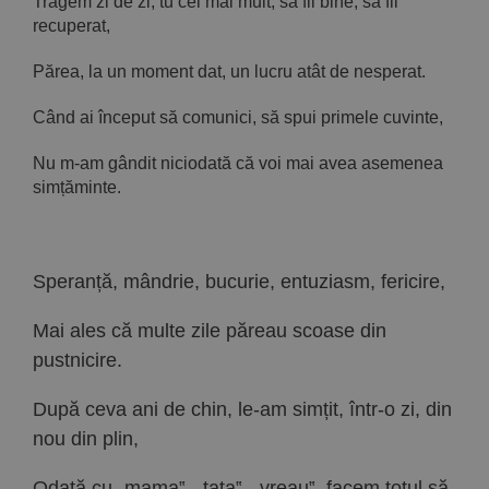
Tragem zi de zi, tu cel mai mult, să fii bine, să fii
recuperat,
Părea, la un moment dat, un lucru atât de nesperat.
Când ai început să comunici, să spui primele cuvinte,
Nu m-am gândit niciodată că voi mai avea asemenea
simțăminte.
Speranță, mândrie, bucurie, entuziasm, fericire,
Mai ales că multe zile păreau scoase din
pustnicire.
După ceva ani de chin, le-am simțit, într-o zi, din
nou din plin,
Odată cu „mama‟, „tata‟, „vreau‟, facem totul să