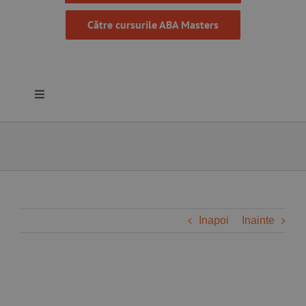
Către cursurile ABA Masters
Toggle
Navigation
Despre noi
Resurse
Programe
Inapoi
Inainte
Proiecte