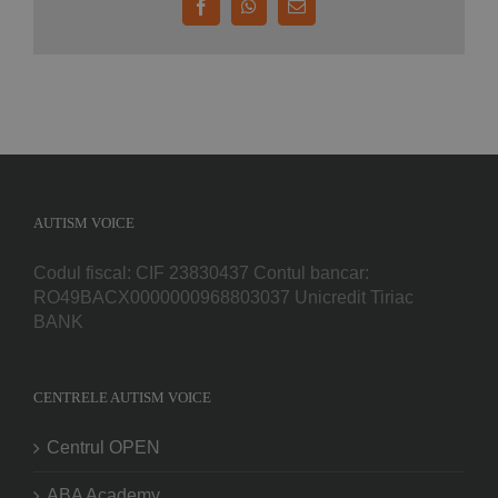
Facebook
WhatsApp
E-
mail:
AUTISM VOICE
Codul fiscal: CIF 23830437 Contul bancar:
RO49BACX0000000968803037 Unicredit Tiriac
BANK
CENTRELE AUTISM VOICE
Centrul OPEN
ABA Academy