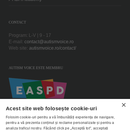
CONTACT
Program: L-V | 9 - 17
E-mail:
contact@autismvoice.ro
Web site:
autismvoice.ro/contact/
AUTISM VOICE ESTE MEMBRU
×
Acest site web folosește cookie-uri
Folosim cookie-uri pentru a vă îmbunătăți experiența de navigare,
pentru a vă prezenta conținut și reclame personalizate și pentru a
analiza traficul nostru. Făcând click pe „Acceptă tot”, acceptați