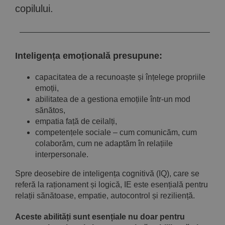
copilului.
Inteligența emoțională presupune:
capacitatea de a recunoaște și înțelege propriile
emoții,
abilitatea de a gestiona emoțiile într-un mod
sănătos,
empatia față de ceilalți,
competențele sociale – cum comunicăm, cum
colaborăm, cum ne adaptăm în relațiile
interpersonale.
Spre deosebire de inteligența cognitivă (IQ), care se
referă la raționament și logică, IE este esențială pentru
relații sănătoase, empatie, autocontrol și reziliență.
Aceste abilități sunt esențiale nu doar pentru