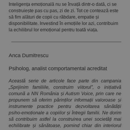
Inteligența emoțională nu se învață dintr-o dată, ci se
construiește pas cu pas, zi de zi. Tot ce contează este
să fim alături de copii cu răbdare, empatie și
disponibilitate. Investind în emoțiile lor azi, contribuim
la echilibrul lor emoțional pentru toată viața.
Anca Dumitrescu
Psiholog, analist comportamental acreditat
Această serie de articole face parte din campania
„Sprijinim familiile, construim viitorul”, o inițiativă
comună a NN România și Autism Voice, prin care ne
propunem să oferim părinților informații valoroase și
instrumente practice pentru dezvoltarea sănătății
psiho-emoționale a copiilor și întregii familii.
Ne dorim
să contribuim astfel la construirea unei societăți mai
echilibrate și sănătoase, pornind chiar din interiorul