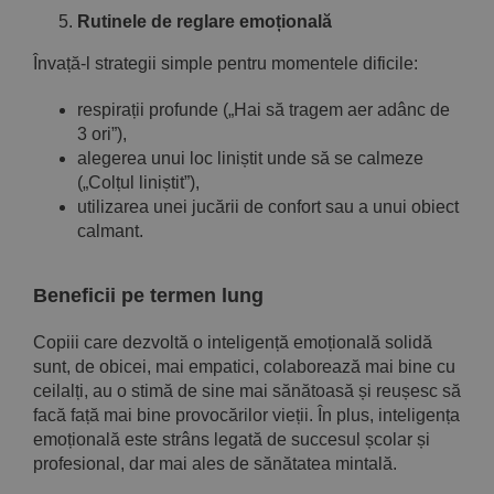
Rutinele de reglare emoțională
Învață-l strategii simple pentru momentele dificile:
respirații profunde („Hai să tragem aer adânc de
3 ori”),
alegerea unui loc liniștit unde să se calmeze
(„Colțul liniștit”),
utilizarea unei jucării de confort sau a unui obiect
calmant.
Beneficii pe termen lung
Copiii care dezvoltă o inteligență emoțională solidă
sunt, de obicei, mai empatici, colaborează mai bine cu
ceilalți, au o stimă de sine mai sănătoasă și reușesc să
facă față mai bine provocărilor vieții. În plus, inteligența
emoțională este strâns legată de succesul școlar și
profesional, dar mai ales de sănătatea mintală.