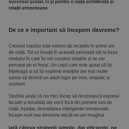
succesul școlar, ci și pentru o viață echilibrată și
relații armonioase.
De ce e important să începem devreme?
Creierul copiilor este extrem de receptiv în primii ani
de viață. Tot ce învață în această perioadă stă la baza
modului în care își vor construi relațiile și se vor
percepe pe ei înșiși. Un copil care este ajutat să își
înțeleagă și să își exprime emoțiile are mai multe
șanse să devină un adult sigur pe sine, empatic și
rezilient.
Studiile arată că cei mici încep să recunoască expresii
faciale și tonalități ale vocii încă din primele luni de
viață. Așadar, dezvoltarea inteligenței emoționale
începe mult mai devreme decât ne-am imagina.
Iată câteva strategii simple, dar eficiente, pe