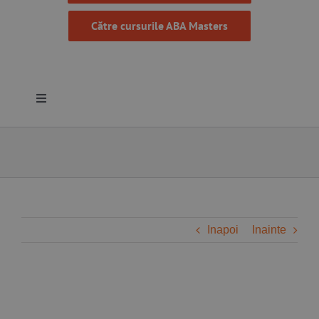
Către cursurile ABA Masters
Toggle
Navigation
Despre noi
Resurse
Programe
Inapoi
Inainte
Proiecte