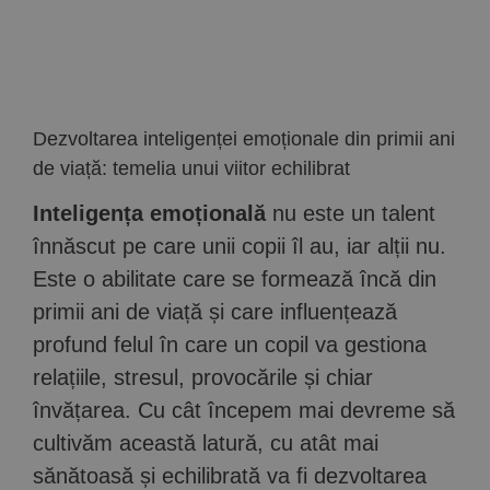
Implică-te
Parteneri
Dezvoltarea inteligenței emoționale din primii ani
Contact
de viață: temelia unui viitor echilibrat
Inteligența emoțională
nu este un talent
Magazin
înnăscut pe care unii copii îl au, iar alții nu.
Este o abilitate care se formează încă din
primii ani de viață și care influențează
profund felul în care un copil va gestiona
relațiile, stresul, provocările și chiar
învățarea. Cu cât începem mai devreme să
cultivăm această latură, cu atât mai
sănătoasă și echilibrată va fi dezvoltarea