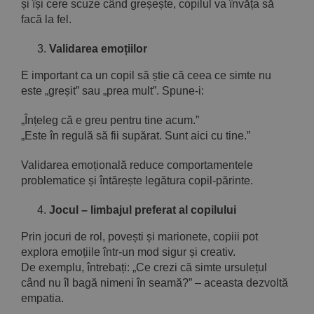
și își cere scuze când greșește, copilul va învăța să
facă la fel.
Validarea emoțiilor
E important ca un copil să știe că ceea ce simte nu
este „greșit” sau „prea mult”. Spune-i:
„Înțeleg că e greu pentru tine acum.”
„Este în regulă să fii supărat. Sunt aici cu tine.”
Validarea emoțională reduce comportamentele
problematice și întărește legătura copil-părinte.
Jocul – limbajul preferat al copilului
Prin jocuri de rol, povești și marionete, copiii pot
explora emoțiile într-un mod sigur și creativ.
De exemplu, întrebați: „Ce crezi că simte ursulețul
când nu îl bagă nimeni în seamă?” – aceasta dezvoltă
empatia.