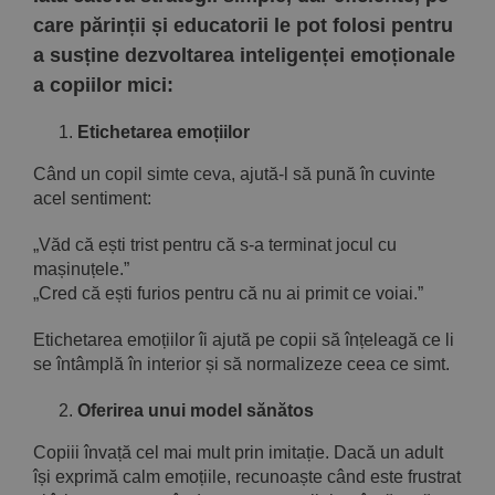
care părinții și educatorii le pot folosi pentru
a susține dezvoltarea inteligenței emoționale
a copiilor mici:
Etichetarea emoțiilor
Când un copil simte ceva, ajută-l să pună în cuvinte
acel sentiment:
„Văd că ești trist pentru că s-a terminat jocul cu
mașinuțele.”
„Cred că ești furios pentru că nu ai primit ce voiai.”
Etichetarea emoțiilor îi ajută pe copii să înțeleagă ce li
se întâmplă în interior și să normalizeze ceea ce simt.
Oferirea unui model sănătos
Copiii învață cel mai mult prin imitație. Dacă un adult
își exprimă calm emoțiile, recunoaște când este frustrat