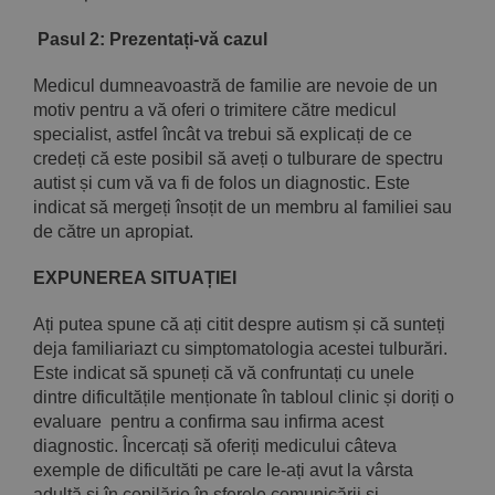
Pasul 2: Prezentați-vă cazul
Medicul dumneavoastră de familie are nevoie de un
motiv pentru a vă oferi o trimitere către medicul
specialist, astfel încât va trebui să explicați de ce
credeți că este posibil să aveți o tulburare de spectru
autist și cum vă va fi de folos un diagnostic. Este
indicat să mergeți însoțit de un membru al familiei sau
de către un apropiat.
EXPUNEREA SITUAȚIEI
Ați putea spune că ați citit despre autism și că sunteți
deja familiariazt cu simptomatologia acestei tulburări.
Este indicat să spuneți că vă confruntați cu unele
dintre dificultățile menționate în tabloul clinic și doriți o
evaluare pentru a confirma sau infirma acest
diagnostic. Încercați să oferiți medicului câteva
exemple de dificultăti pe care le-ați avut la vârsta
adultă și în copilărie în sferele comunicării și ,