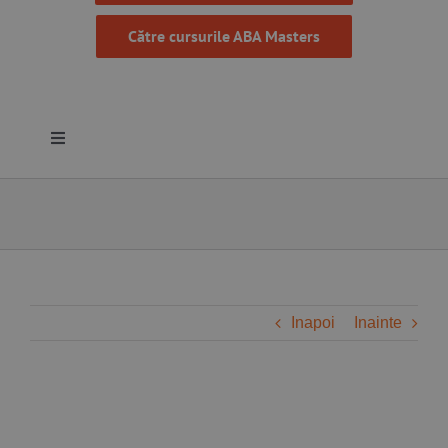
Către cursurile ABA Masters
Toggle
Navigation
Despre noi
Resurse
Programe
Inapoi
Inainte
Proiecte