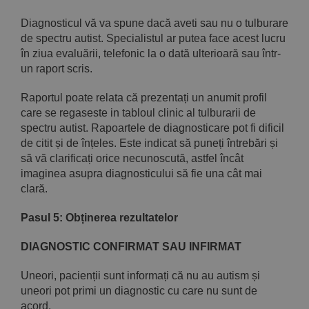
Diagnosticul vă va spune dacă aveti sau nu o tulburare
de spectru autist. Specialistul ar putea face acest lucru
în ziua evaluării, telefonic la o dată ulterioară sau într-
un raport scris.
Raportul poate relata că prezentați un anumit profil
care se regaseste in tabloul clinic al tulburarii de
spectru autist. Rapoartele de diagnosticare pot fi dificil
de citit și de înțeles. Este indicat să puneți întrebări și
să vă clarificați orice necunoscută, astfel încât
imaginea asupra diagnosticului să fie una cât mai
clară.
Pasul 5: Obținerea rezultatelor
D
IAGNOSTIC CONFIRMAT SAU INFIRMAT
Uneori, pacienții sunt informați că nu au autism și
uneori pot primi un diagnostic cu care nu sunt de
acord.