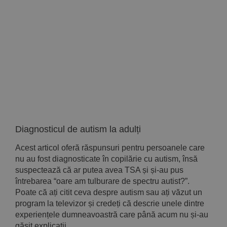
Implică-te
Parteneri
Contact
Magazin
Diagnosticul de autism la adulți
Acest articol oferă răspunsuri pentru persoanele care
nu au fost diagnosticate în copilărie cu autism, însă
suspectează că ar putea avea TSA și și-au pus
întrebarea “oare am tulburare de spectru autist?”.
Poate că ați citit ceva despre autism sau ați văzut un
program la televizor și credeți că descrie unele dintre
experiențele dumneavoastră care până acum nu și-au
găsit explicații.