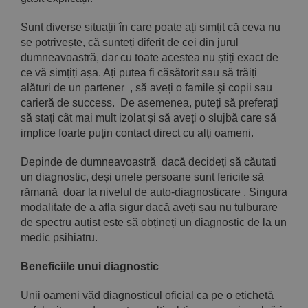
Sunt diverse situații în care poate ați simțit că ceva nu
se potrivește, că sunteți diferit de cei din jurul
dumneavoastră, dar cu toate acestea nu știți exact de
ce vă simțiți așa. Ați putea fi căsătorit sau să trăiți
alături de un partener , să aveți o famile și copii sau
carieră de success. De asemenea, puteți să preferați
să stați cât mai mult izolat și să aveți o slujbă care să
implice foarte puțin contact direct cu alți oameni.
Depinde de dumneavoastră dacă decideți să căutati
un diagnostic, deși unele persoane sunt fericite să
rămană doar la nivelul de auto-diagnosticare . Singura
modalitate de a afla sigur dacă aveți sau nu tulburare
de spectru autist este să obțineți un diagnostic de la un
medic psihiatru.
Beneficiile unui diagnostic
Unii oameni văd diagnosticul oficial ca pe o etichetă