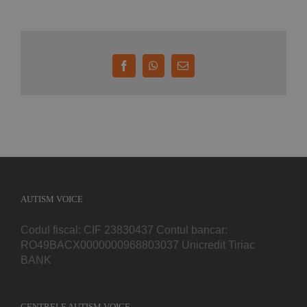
Facebook
WhatsApp
E-
mail:
AUTISM VOICE
Codul fiscal: CIF 23830437 Contul bancar:
RO49BACX0000000968803037 Unicredit Tiriac
BANK
CENTRELE AUTISM VOICE