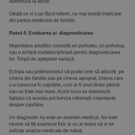
autismului la adulți.
Odată ce vi s-au făcut referiri, nu mai există implicare
din partea medicului de familie.
Pasul 4: Evaluarea și diagnosticarea
Majoritatea adulților consultă un psihiatru, un psiholog
sau o echipă multidisciplinară pentru diagnosticarea
lor. Timpii de așteptare variază.
Echipa sau profesionistul vă poate cere să aduceți pe
cineva din familie sau pe cineva apropiat, cineva care
v-a cunoscut în copilărie, cum ar fi unul dintre părinți
sau un frate mai mare. Acest lucru se datorează
faptului că aceștia pot furniza informații importante
despre copilărie.
Un diagnostic nu este un examen medical. Nu este
nevoie să fiți examinat fizic și nu ar trebui să vi se
solicite analize medicale de rutină.