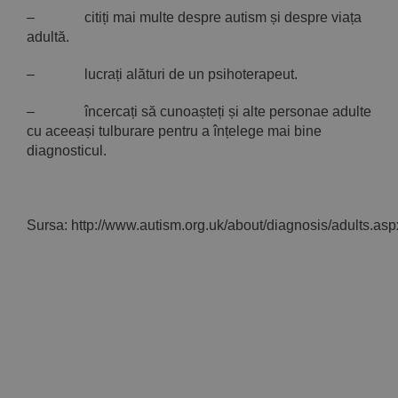
– citiți mai multe despre autism și despre viața
adultă.
– lucrați alături de un psihoterapeut.
– încercați să cunoașteți și alte personae adulte
cu aceeași tulburare pentru a înțelege mai bine
diagnosticul.
Sursa: http://www.autism.org.uk/about/diagnosis/adults.asp