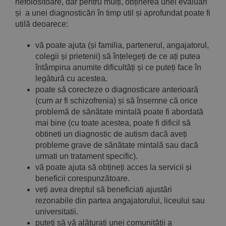
nefolositoare, dar pentru mulți, obținerea unei evaluări
și a unei diagnosticări în timp util și aprofundat poate fi
utilă deoarece:
vă poate ajuta (și familia, partenerul, angajatorul,
colegii și prietenii) să înțelegeți de ce ați putea
întâmpina anumite dificultăți și ce puteți face în
legătură cu acestea.
poate să corecteze o diagnosticare anterioară
(cum ar fi schizofrenia) și să însemne că orice
problemă de sănătate mintală poate fi abordată
mai bine (cu toate acestea, poate fi dificil să
obtineti un diagnostic de autism dacă aveți
probleme grave de sănătate mintală sau dacă
urmati un tratament specific).
vă poate ajuta să obțineți acces la servicii și
beneficii corespunzătoare.
veți avea dreptul să beneficiati ajustări
rezonabile din partea angajatorului, liceului sau
universitatii.
puteți să vă alăturați unei comunității a